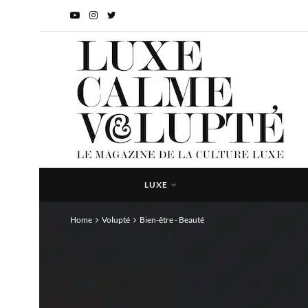
LUXE
Home
Volupté
Bien-être - Beauté