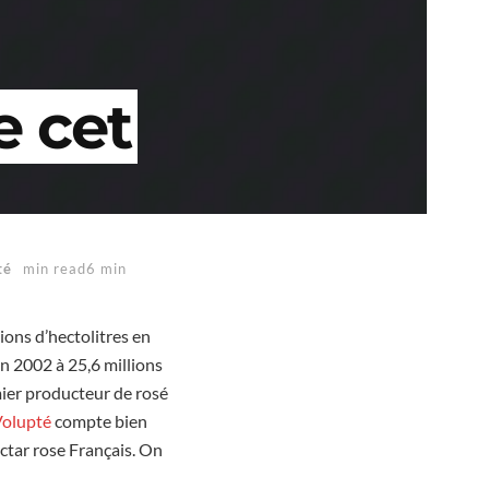
e cet
té
min read6 min
ions d’hectolitres en
en 2002 à 25,6 millions
mier producteur de rosé
Volupté
compte bien
ectar rose Français. On