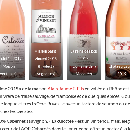
Mission Saint-
La reine des bois
culotée 2019
Vincent 2019
2017
(Maison
(Producta
(Domaine de la
Château Lau
Ventenac)
vognobles)
Modorée)
2019
ssime 2019 » de la maison
Alain Jaume & Fils
en vallée du Rhône est 
enivrera de fraise sauvage, de framboise et de quelques épices. Goûte
nale longue et très fraîche. Buvez-le avec un tartare de saumon ou d
chez les cavistes.
0% Cabernet sauvignon, « La culottée » est un vin tendu, frais, élé
 cœur de l’AOP Cabardès dans le Languedoc, offre un nectar à la foi