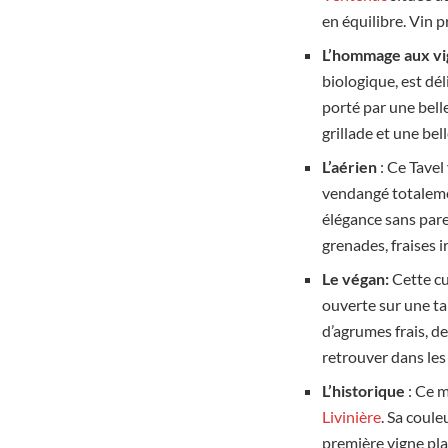
en équilibre. Vin p
L’hommage aux v
biologique, est dé
porté par une bell
grillade et une bel
L’aérien
: Ce Tavel
vendangé totalemen
élégance sans parei
grenades, fraises i
Le végan:
Cette c
ouverte sur une ta
d’agrumes frais, d
retrouver dans les
L’historique
: Ce 
Livinière
. Sa coul
première vigne pl