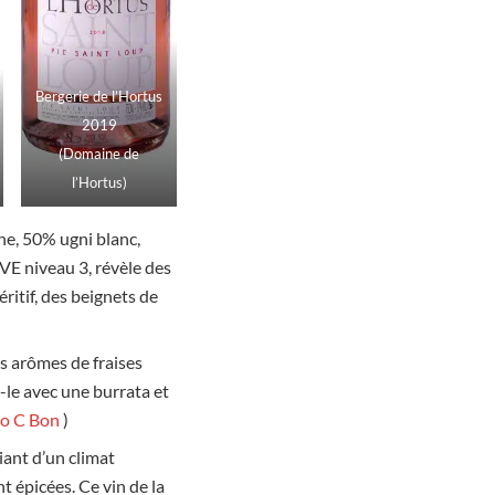
Bergerie de l’Hortus
2019
(Domaine de
l’Hortus)
e, 50% ugni blanc,
HVE niveau 3, révèle des
ritif, des beignets de
 arômes de fraises
le avec une burrata et
io C Bon
)
iant d’un climat
t épicées. Ce vin de la