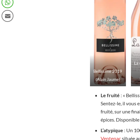
La 
Bellissime 2019
(Alain Jaume)
Le fruité
: « Belli
Sentez-le, il vous 
fruité, sur une fi
épices. Disponible 
L’atypique
: Un 10
Ventenac
située au