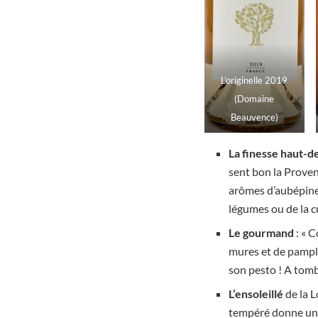
L’originelle 2019
(Domaine
Beauvence)
La finesse haut-
sent bon la Proven
arômes d’aubépines 
légumes ou de la c
Le gourmand
: « 
mures et de pampl
son pesto ! A tomb
L’ensoleillé
de la L
tempéré donne un v