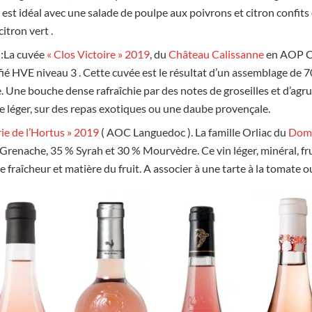
, est idéal avec une salade de poulpe aux poivrons et citron confit
citron vert .
e
:La cuvée
« Clos Victoire » 2019
, du
Château Calissanne
en AOP C
fié HVE niveau 3 . Cette cuvée est le résultat d’un assemblage d
. Une bouche dense rafraîchie par des notes de groseilles et d’agrum
 léger, sur des repas exotiques ou une daube provençale.
rie de l’Hortus » 2019
( AOC Languedoc ). La famille Orliac du
Doma
Grenache, 35 % Syrah et 30 % Mourvèdre. Ce vin léger, minéral, fr
re fraîcheur et matière du fruit. A associer à une tarte à la tomate o