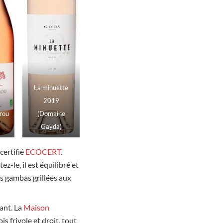
La minuette
2019
rou
(Domaine
Gayda)
certifié
ECOCERT
.
z-le, il est équilibré et
es gambas grillées aux
gant. La
Maison
s frivole et droit, tout