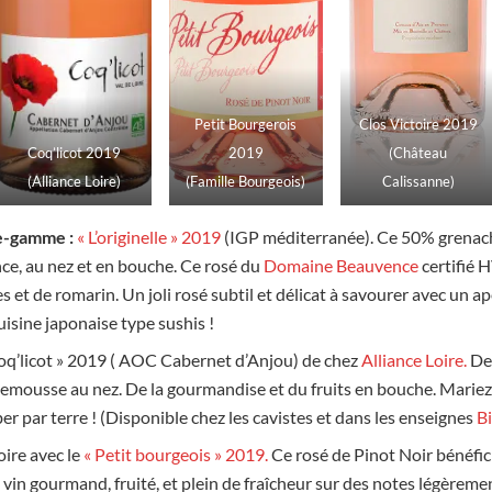
Petit Bourgerois
Clos Victoire 2019
Coq’licot 2019
2019
(Château
(Alliance Loire)
(Famille Bourgeois)
Calissanne)
de-gamme :
« L’originelle » 2019
(IGP méditerranée). Ce 50% grenach
ce, au nez et en bouche. Ce rosé du
Domaine Beauvence
certifié 
et de romarin. Un joli rosé subtil et délicat à savourer avec un apé
uisine japonaise type sushis !
Coq’licot » 2019 ( AOC Cabernet d’Anjou) de chez
Alliance Loire.
Des
emousse au nez. De la gourmandise et du fruits en bouche. Mariez-
er par terre ! (Disponible chez les cavistes et dans les enseignes
B
oire avec le
« Petit bourgeois » 2019.
Ce rosé de Pinot Noir bénéfic
in gourmand, fruité, et plein de fraîcheur sur des notes légèremen