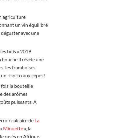
n agriculture
donnant un vin équilibré
 A déguster avec une
 des bois » 2019
n bouche il révèle une
s, les framboises,
u un risotto aux cèpes!
fois la bouteille
ime des arômes
goûts puissants. A
rroir calcaire de
La
 «
Minuette
», la
e rosés en Afrique.