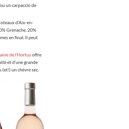
s ou un carpaccio de
oteaux d’Aix-en-
e 70% Grenache, 20%
es en final. Il peut
ine de l’Hortus
offre
uité et d’une grande
u (et!) un chèvre sec.