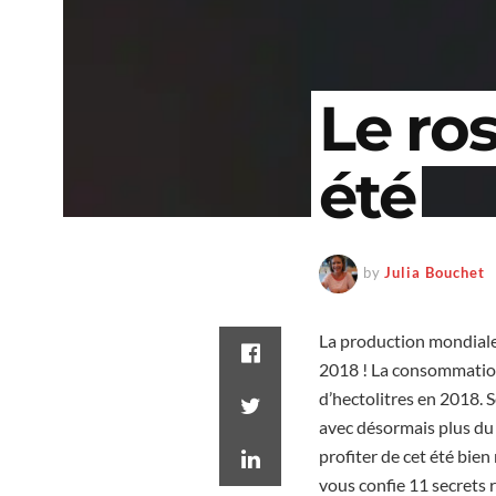
Le ros
été
by
Julia Bouchet
La production mondiale 
2018 ! La consommation 
d’hectolitres en 2018. 
avec désormais plus du 
profiter de cet été bie
vous confie 11 secrets 