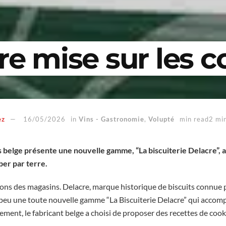
re mise sur les c
ez
16/05/2026
in
Vins - Gastronomie
,
Volupté
min read2 mi
ts belge présente une nouvelle gamme, “La biscuiterie Delacre”,
ber par terre.
ons des magasins. Delacre, marque historique de biscuits connue p
 peu une toute nouvelle gamme “La Biscuiterie Delacre” qui acco
ement, le fabricant belge a choisi de proposer des recettes de cook