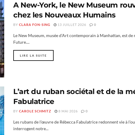
A New-York, le New Museum rouvr
chez les Nouveaux Humains
BY
CLARA FON-SING
13 JUILLET 2026
0
Le New Museum, musée d’Art contemporain à Manhattan, est de r
Future....
LIRE LA SUITE
L’art du ruban sociétal et de la 
Fabulatrice
BY
CAROLE SCHMITZ
8 MAI 2026
0
Les rubans de l’œuvre de Rébecca Fabulatrice redonnent vie à l’ou
interrogent notre...