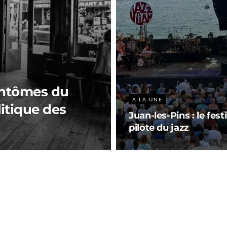
fantômes du
A LA UNE
litique des
Juan-les-Pins : le fest
pilote du jazz