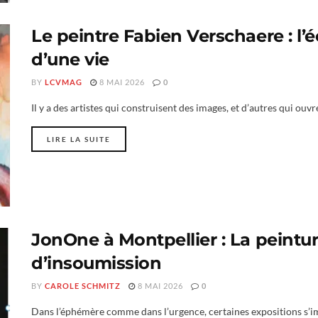
Le peintre Fabien Verschaere : l’é
d’une vie
BY
LCVMAG
8 MAI 2026
0
Il y a des artistes qui construisent des images, et d’autres qui ouv
LIRE LA SUITE
JonOne à Montpellier : La peintu
d’insoumission
BY
CAROLE SCHMITZ
8 MAI 2026
0
Dans l’éphémère comme dans l’urgence, certaines expositions 