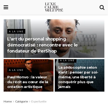
A LA UNE
L’art du personal shopping
démocratisé : rencontre avec le
fondateur de PerShop
A LA UNE
La philosophie selon
A LA UNE
Kant : penser par soi-
Paul Honvo : la valeur
même, une liberté à
du récit au cœur de la
conquérir plus que
création artistique
jamais
Home
Catégorie
Esperluette