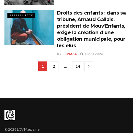
Droits des enfants : dans sa
ESPERLUETTE
tribune, Arnaud Gallais,
président de Mouv’Enfants,
exige la création d’une
obligation municipale, pour
les élus
BY
LCVMAG
1 MAI 2026
1
2
…
14
© 2026 LCV Magazine