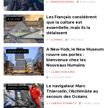
BY
MAYA DELAHAYE
8 MAI 2026
Les Français considèrent
A LA UNE
que la culture est
essentielle, mais ils la
délaissent
BY
LCVMAG
8 MAI 2026
A New-York, le New Museum
ESPERLUETTE
rouvre ses portes :
bienvenue chez les
Nouveaux Humains
BY
CLARA FON-SING
13 JUILLET 2026
Le navigateur Marc
ESPERLUETTE
Thiercelin, l’Alchimiste au
secours des Océans
BY
CAROLE SCHMITZ
9 AVRIL 2026