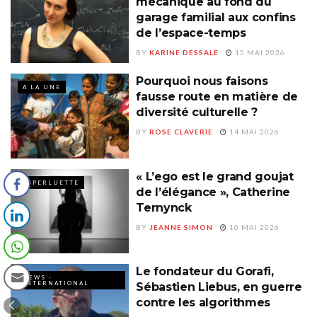
mécanique au fond du
garage familial aux confins
de l’espace-temps
BY
KARINE DESSALE
15 MAI 2026
Pourquoi nous faisons
A LA UNE
fausse route en matière de
diversité culturelle ?
BY
ROSE CLAVERIE
14 MAI 2026
« L’ego est le grand goujat
ESPERLUETTE
de l’élégance », Catherine
Ternynck
BY
JEANNE SIMON
10 MAI 2026
Le fondateur du Gorafi,
NEWS -
INTERNATIONAL
Sébastien Liebus, en guerre
contre les algorithmes