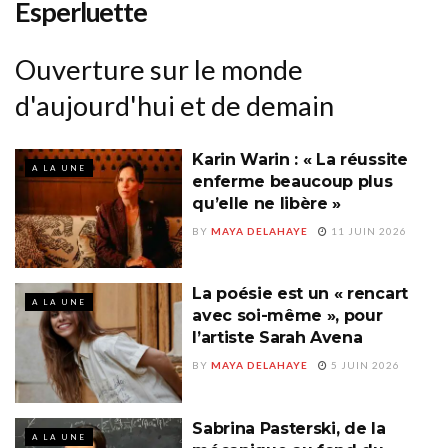
Esperluette
Ouverture sur le monde
d'aujourd'hui et de demain
Karin Warin : « La réussite
A LA UNE
enferme beaucoup plus
qu’elle ne libère »
BY
MAYA DELAHAYE
11 JUIN 2026
La poésie est un « rencart
A LA UNE
avec soi-même », pour
l’artiste Sarah Avena
BY
MAYA DELAHAYE
5 JUIN 2026
Sabrina Pasterski, de la
A LA UNE