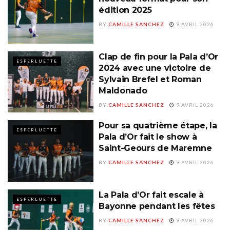
édition 2025
BY
CAMILLE SANCHEZ
9 AVRIL 2026
Clap de fin pour la Pala d’Or
ESPERLUETTE
2024 avec une victoire de
Sylvain Brefel et Roman
Maldonado
BY
CAMILLE SANCHEZ
9 AVRIL 2026
Pour sa quatrième étape, la
ESPERLUETTE
Pala d’Or fait le show à
Saint-Geours de Maremne
BY
CAMILLE SANCHEZ
9 AVRIL 2026
La Pala d’Or fait escale à
ESPERLUETTE
Bayonne pendant les fêtes
BY
CAMILLE SANCHEZ
9 AVRIL 2026