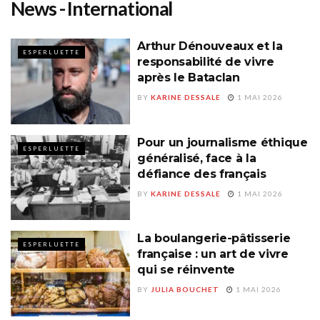
News - International
Arthur Dénouveaux et la
ESPERLUETTE
responsabilité de vivre
après le Bataclan
BY
KARINE DESSALE
1 MAI 2026
Pour un journalisme éthique
ESPERLUETTE
généralisé, face à la
défiance des français
BY
KARINE DESSALE
1 MAI 2026
La boulangerie-pâtisserie
ESPERLUETTE
française : un art de vivre
qui se réinvente
BY
JULIA BOUCHET
1 MAI 2026