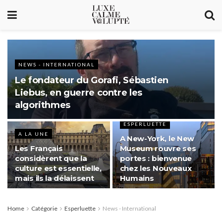
NEWS - INTERNATIONAL
Le fondateur du Gorafi, Sébastien
Liebus, en guerre contre les
algorithmes
ESPERLUETTE
A LA UNE
A New-York, le New
Les Français
Museum rouvre ses
considèrent que la
portes : bienvenue
culture est essentielle,
chez les Nouveaux
mais ils la délaissent
Humains
Home
Catégorie
Esperluette
News - International