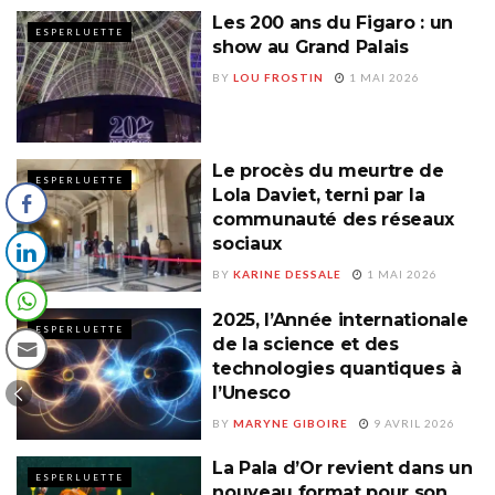
Les 200 ans du Figaro : un
ESPERLUETTE
show au Grand Palais
BY
LOU FROSTIN
1 MAI 2026
Le procès du meurtre de
ESPERLUETTE
Lola Daviet, terni par la
communauté des réseaux
sociaux
BY
KARINE DESSALE
1 MAI 2026
2025, l’Année internationale
ESPERLUETTE
de la science et des
technologies quantiques à
l’Unesco
BY
MARYNE GIBOIRE
9 AVRIL 2026
La Pala d’Or revient dans un
ESPERLUETTE
nouveau format pour son