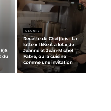
A LA UNE
Recette de Chef(fe)s : La
lotte « I like it a lot » de
E)S
Jeanne et Jean-Michel
t du
Fabre, ou la cuisine
comme une invitation