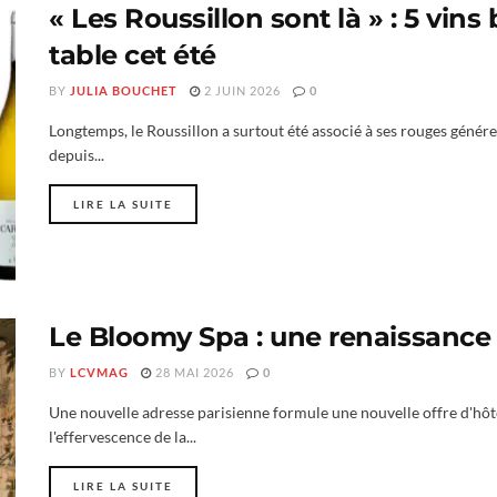
« Les Roussillon sont là » : 5 vins
table cet été
BY
JULIA BOUCHET
2 JUIN 2026
0
Longtemps, le Roussillon a surtout été associé à ses rouges génér
depuis...
LIRE LA SUITE
Le Bloomy Spa : une renaissance 
BY
LCVMAG
28 MAI 2026
0
Une nouvelle adresse parisienne formule une nouvelle offre d'hôtel
l'effervescence de la...
LIRE LA SUITE