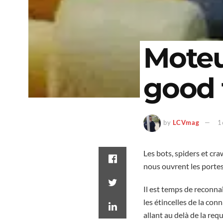
Moteu
good 
by
LCVmag
1
Les bots, spiders et cra
nous ouvrent les portes
Il est temps de reconna
les étincelles de la con
allant au delà de la re