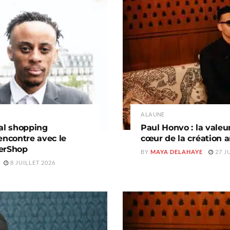
A LA UNE
nal shopping
Paul Honvo : la valeu
encontre avec le
cœur de la création a
PerShop
BY
MAYA DELAHAYE
27 J
8 JUILLET 2026