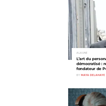
A LA UNE
L’art du perso
démocratisé : r
fondateur de 
BY
MAYA DELAHAYE