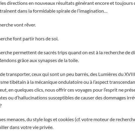
les directions en nouveaux résultats générant encore et toujours 
traînent dans la formidable spirale de l’imagination…
herche vont rêver.
erche font partir hors de soi.
erche permettent de sacrés trips quand on est à la recherche de di
Rendons grâce aux synapses de la toile.
 de transporter, ceux qui sont un peu barrés, des Lumières du XVIII
hisme tibétain à la mécanique ondulatoire ou à l’aspect transcendan
eut, en quelques clics, nous offrir ces voyages pour l’esprit ne pr
ntes ou d’hallucinations susceptibles de causer des dommages irrév
?
ques menaces, du style logs et cookies (cf. votre moteur de recherche
ller dans votre vie privée.