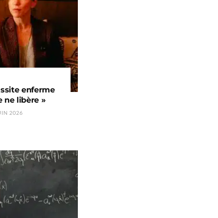
ussite enferme
 ne libère »
UIN 2026