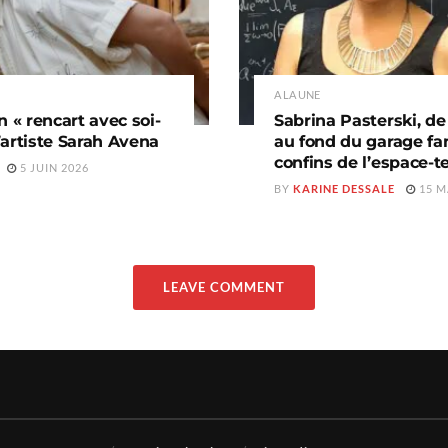
A LA UNE
n « rencart avec soi-
Sabrina Pasterski, d
’artiste Sarah Avena
au fond du garage fam
confins de l’espace-
5 JUIN 2026
BY
KARINE DESSALE
15 M
LEAVE COMMENT