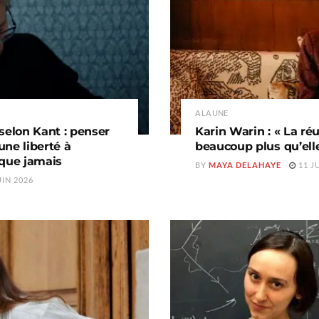
A LA UNE
selon Kant : penser
Karin Warin : « La ré
ne liberté à
beaucoup plus qu’elle
 que jamais
BY
MAYA DELAHAYE
11 J
UIN 2026