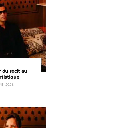
r du récit au
rtistique
UIN 2026