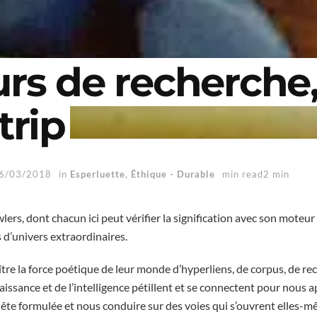
rs de recherche
trip
6/03/2018
in
Esperluette
,
Éthique - Durable
min read2 min
wlers, dont chacun ici peut vérifier la signification avec son moteu
 d’univers extraordinaires.
ître la force poétique de leur monde d’hyperliens, de corpus, de 
naissance et de l’intelligence pétillent et se connectent pour nous
quête formulée et nous conduire sur des voies qui s’ouvrent elles-m