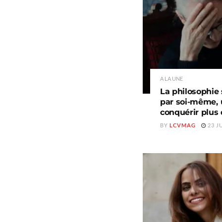
A LA UNE
La philosophie 
par soi-même, u
conquérir plus
BY
LCVMAG
23 J