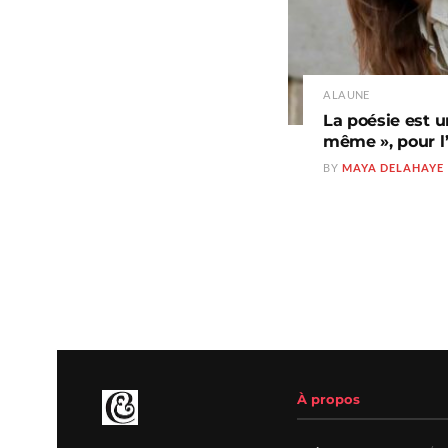
A LA UNE
La poésie est u
même », pour l
BY
MAYA DELAHAYE
À propos