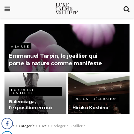
A LA UNE
Emmanuel Tarpin, le joaillier qui
porte la nature comme manifeste
HORLOGERIE -
JOAILLERIE
DESIGN - DÉCORATION
Balenciaga,
l’exposition en noir
Hiroko Koshino
Home
Catégorie
Luxe
Horlogerie - Joaillerie