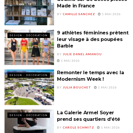
Made in France
BY
CAMILLE SANCHEZ
1 MAI 2026
9 athlètes féminines prêtent
DESIGN - DÉCORATION
leur visage à des poupées
Barbie
BY
JULIE DANEL AMANOU
1 MAI 2026
Remonter le temps avec la
DESIGN - DÉCORATION
Modernism Week !
BY
JULIA BOUCHET
1 MAI 2026
La Galerie Armel Soyer
DESIGN - DÉCORATION
prend ses quartiers d’été
BY
CAROLE SCHMITZ
1 MAI 2026