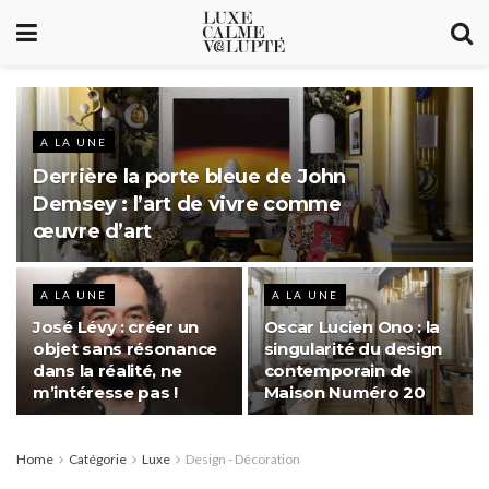
A LA UNE
Derrière la porte bleue de John
Demsey : l’art de vivre comme
œuvre d’art
A LA UNE
A LA UNE
José Lévy : créer un
Oscar Lucien Ono : la
objet sans résonance
singularité du design
dans la réalité, ne
contemporain de
m’intéresse pas !
Maison Numéro 20
Home
Catégorie
Luxe
Design - Décoration