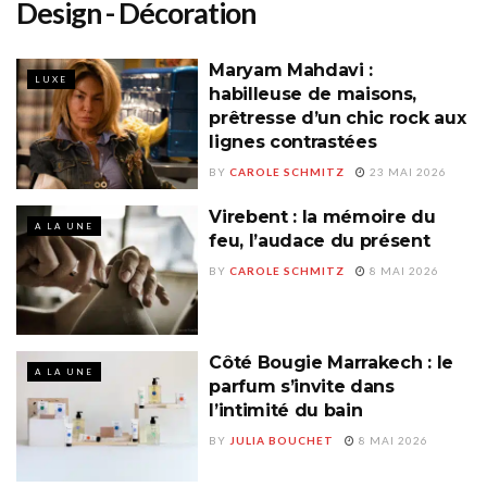
Design - Décoration
Maryam Mahdavi :
LUXE
habilleuse de maisons,
prêtresse d’un chic rock aux
lignes contrastées
BY
CAROLE SCHMITZ
23 MAI 2026
Virebent : la mémoire du
A LA UNE
feu, l’audace du présent
BY
CAROLE SCHMITZ
8 MAI 2026
Côté Bougie Marrakech : le
A LA UNE
parfum s’invite dans
l’intimité du bain
BY
JULIA BOUCHET
8 MAI 2026