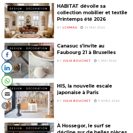
HABITAT dévoile sa
DESIGN - DÉCORATION
collection mobilier et textile
Printemps été 2026
BY
LCVMAG
16 MAI 2026
Canasuc s’invite au
DESIGN - DÉCORATION
Faubourg 21 à Bruxelles
BY
JULIA BOUCHET
1 MAI 2026
HIS, la nouvelle escale
DESIGN - DÉCORATION
japonaise à Paris
BY
JULIA BOUCHET
9 AVRIL 2026
À Hossegor, le surf se
DESIGN - DÉCORATION
décline sur de belles pièces