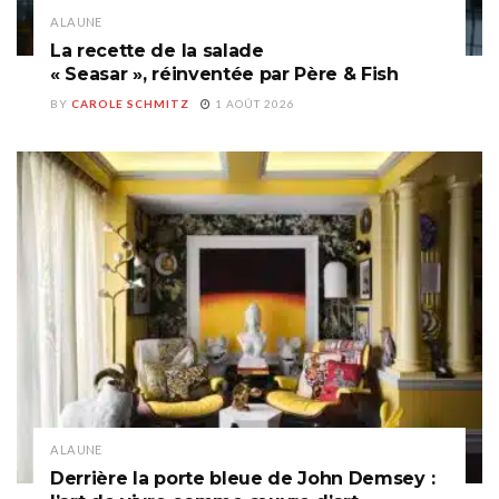
A LA UNE
La recette de la salade
« Seasar », réinventée par Père & Fish
BY
CAROLE SCHMITZ
1 AOÛT 2026
A LA UNE
Derrière la porte bleue de John Demsey :