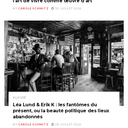
l’art de vivre comme œuvre d’art
BY
CAROLE SCHMITZ
30 JUILLET 2026
A LA UNE
Léa Lund & Erik K : les fantômes du
présent, ou la beauté politique des lieux
abandonnés
BY
CAROLE SCHMITZ
28 JUILLET 2026