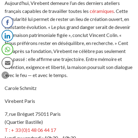
Aujourd’hui, Virebent demeure l’un des derniers ateliers
français capables de travailler toutes les
céramiques
. Cette
singularité lui permet de rester un lieu de création ouvert, en
constante évolution. « Le plus grand danger serait de devenir
une maison patrimoniale figée », conclut Vincent Colin. «
Nous préférons rester en déséquilibre, en recherche. » Cent
ans après sa fondation, Virebent ne célèbre pas seulement
son passé : elle affirme une trajectoire. Entre mémoire et
invention, exigence et liberté, la maison poursuit son dialogue
avec le feu — et avec le temps.
Carole Schmitz
Virebent Paris
7, rue Bréguet 75011 Paris
(Quartier Bastille)
T : + 33 (0)1 48 06 44 17
Lundi au vendredi : 10h30 – 19h30