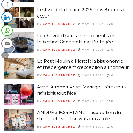
Festival de la Fiction 2025 : nos 8 coups de
cœur
BY
CAMILLE SANCHEZ
9 AVRIL 2026
0
Le « Caviar d’Aquitaine » obtient son
Indication Géographique Protégée
BY
CAMILLE SANCHEZ
9 AVRIL 2026
0
Le Petit Moulin à Martel : la bistronomie
et l’hébergement d’exception à l’honneur
BY
CAMILLE SANCHEZ
9 AVRIL 2026
0
Avec Summer Rosé, Mariage Frères vous
rafraîchit tout l’été
BY
CAMILLE SANCHEZ
9 AVRIL 2026
0
ANDRÉ x 1664 BLANC : l’association du
street-art avec l’univers brassicole
BY
CAMILLE SANCHEZ
9 AVRIL 2026
0