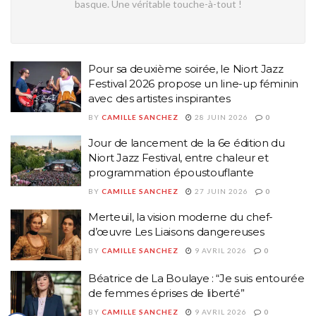
basque. Une véritable touche-à-tout !
Pour sa deuxième soirée, le Niort Jazz
Festival 2026 propose un line-up féminin
avec des artistes inspirantes
BY
CAMILLE SANCHEZ
28 JUIN 2026
0
Jour de lancement de la 6e édition du
Niort Jazz Festival, entre chaleur et
programmation époustouflante
BY
CAMILLE SANCHEZ
27 JUIN 2026
0
Merteuil, la vision moderne du chef-
d’œuvre Les Liaisons dangereuses
BY
CAMILLE SANCHEZ
9 AVRIL 2026
0
Béatrice de La Boulaye : “Je suis entourée
de femmes éprises de liberté”
BY
CAMILLE SANCHEZ
9 AVRIL 2026
0