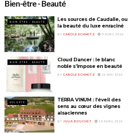
Bien-être - Beauté
Les sources de Caudalie, ou
BIEN-ÊTRE - BEAUTÉ
la beauté du luxe enraciné
BY
CAROLE SCHMITZ
9 AVRIL 2026
Cloud Dancer : le blanc
BIEN-ÊTRE - BEAUTÉ
noble s’impose en beauté
BY
CAROLE SCHMITZ
16 MAI 2026
TERRA VINUM : l’éveil des
VOLUPTÉ
sens au cœur des vignes
alsaciennes
BY
JULIA BOUCHET
14 AVRIL 2026