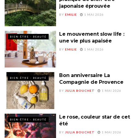
japonaise éprouvée
BY
EMILIE
1 MAI 2026
Le mouvement slow life :
BIEN-ÊTRE - BEAUTÉ
une vie plus apaisée
BY
EMILIE
1 MAI 2026
Bon anniversaire La
BIEN-ÊTRE - BEAUTÉ
Compagnie de Provence
BY
JULIA BOUCHET
1 MAI 2026
Le rose, couleur star de cet
BIEN-ÊTRE - BEAUTÉ
été
BY
JULIA BOUCHET
1 MAI 2026