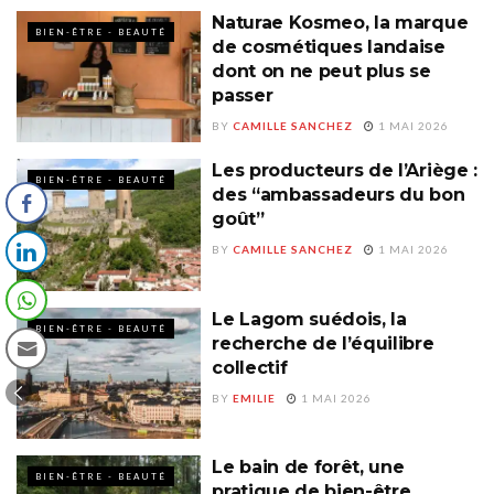
Naturae Kosmeo, la marque
BIEN-ÊTRE - BEAUTÉ
de cosmétiques landaise
dont on ne peut plus se
passer
BY
CAMILLE SANCHEZ
1 MAI 2026
Les producteurs de l’Ariège :
BIEN-ÊTRE - BEAUTÉ
des “ambassadeurs du bon
goût”
BY
CAMILLE SANCHEZ
1 MAI 2026
Le Lagom suédois, la
BIEN-ÊTRE - BEAUTÉ
recherche de l’équilibre
collectif
BY
EMILIE
1 MAI 2026
Le bain de forêt, une
BIEN-ÊTRE - BEAUTÉ
pratique de bien-être