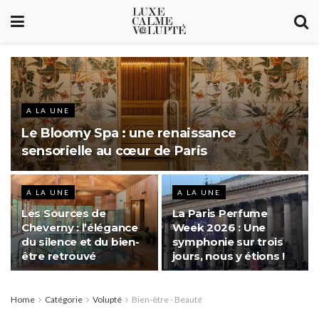
A LA UNE
Le Bloomy Spa : une renaissance
sensorielle au cœur de Paris
A LA UNE
A LA UNE
Les Sources de
La Paris Perfume
Cheverny : l’élégance
Week 2026 : Une
du silence et du bien-
symphonie sur trois
être retrouvé
jours, nous y étions !
Home
Catégorie
Volupté
Bien-être - Beauté