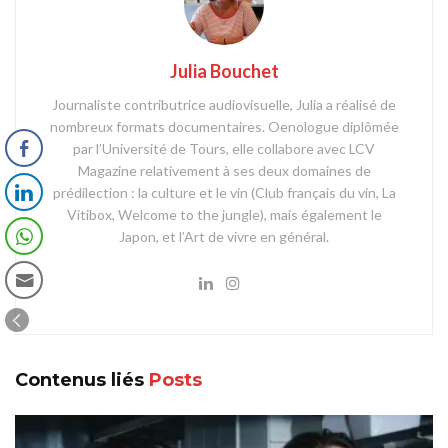
Julia Bouchet
Journaliste contributrice audiovisuelle, Julia a réalisé de
nombreux formats documentaires. Oenologue diplômée
par l’Université de Tours, elle collabore avec LCV
Magazine relativement à ses deux domaines de
prédilection : la culture et le vin (Club français du vin, La
Vitibox, Welcome to the jungle), mais également le
Japon, et l’Art de vivre en général.
Contenus liés
Posts