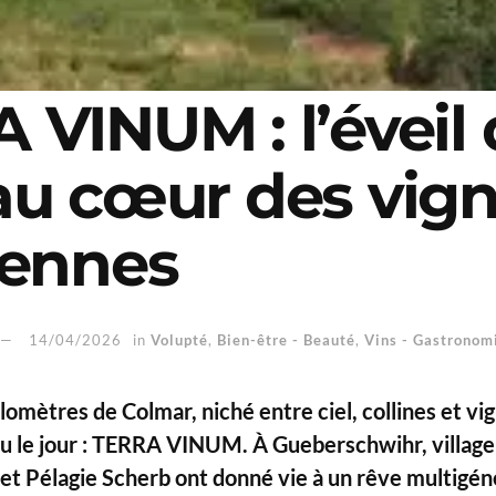
 VINUM : l’éveil
au cœur des vig
iennes
14/04/2026
in
Volupté
,
Bien-être - Beauté
,
Vins - Gastronom
omètres de Colmar, niché entre ciel, collines et v
 vu le jour : TERRA VINUM. À Gueberschwihr, villag
et Pélagie Scherb ont donné vie à un rêve multigéné