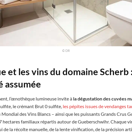
© DR
 et les vins du domaine Scherb 
té assumée
ment, l’œnothèque lumineuse invite à
la dégustation des cuvées m
lfite, le crémant Brut 0 sulfite,
les pépites issues de vendanges t
 Mondial des Vins Blancs – ainsi que les puissants Grands Crus G
 17 hectares familiaux répartis autour de Gueberschwihr. Chaque vin
ui de la récolte manuelle, de la lente vinification, de la précision ar