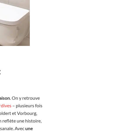
:
aison
. On y retrouve
ardives
– plusieurs fois
oldert et Vorbourg,
 reflète une histoire,
tisanale. Avec
une