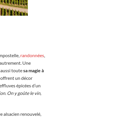
ompostelle,
randonnées
,
e autrement. Une
e aussi toute
sa magie à
 offrent un décor
effluves épicées d’un
n. On y goûte le vin,
re alsacien renouvelé,