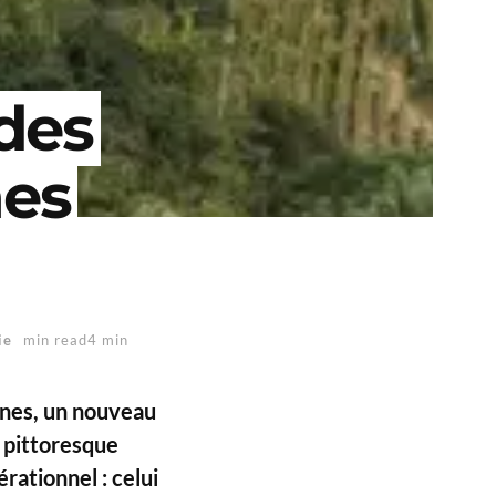
 des
nes
ie
min read4 min
ignes, un nouveau
e pittoresque
rationnel : celui