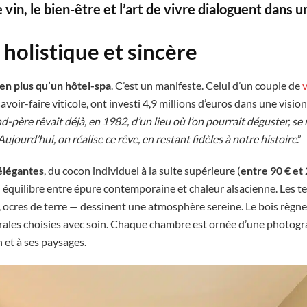
 vin, le bien-être et l’art de vivre dialoguent dans 
holistique et sincère
en plus qu’un hôtel-spa
. C’est un manifeste. Celui d’un couple de
voir-faire viticole, ont investi 4,9 millions d’euros dans une visi
-père rêvait déjà, en 1982, d’un lieu où l’on pourrait déguster, se 
Aujourd’hui, on réalise ce rêve, en restant fidèles à notre histoire
.”
élégantes
, du cocon individuel à la suite supérieure (
entre 90 € et 
 équilibre entre épure contemporaine et chaleur alsacienne. Les te
s, ocres de terre — dessinent une atmosphère sereine. Le bois règne
rales choisies avec soin. Chaque chambre est ornée d’une photogr
 et à ses paysages.