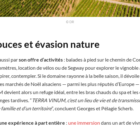
© DR
ouces et évasion nature
ussi par
son offre d’activités
: balades à pied sur le chemin de C
omètres, location de vélos ou de Segway pour explorer le vignobl
spirer, contempler. Si le domaine rayonne à la belle saison, il dévoil
Les marchés de Noël alsaciens — parmi les plus réputés d’Europe —
evient alors un refuge idéal, entre les bras chauds du spa et les 
ges tardives. “
TERRA VINUM, c’est un lieu de vie et de transmissio
 famille et d’un territoire
”, concluent Georges et Pélagie Scherb.
une expérience à part entière
:
une immersion
dans un art de viv