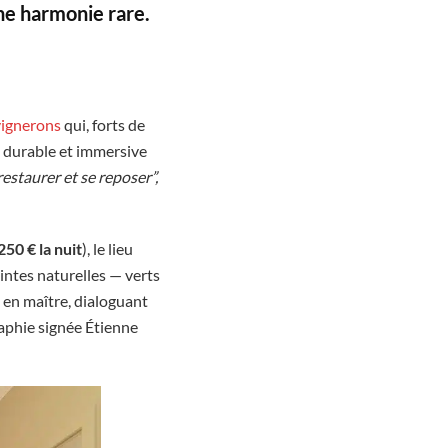
une harmonie rare.
vignerons
qui, forts de
on durable et immersive
restaurer et se reposer”,
250 € la nuit
), le lieu
intes naturelles — verts
 en maître, dialoguant
aphie signée Étienne