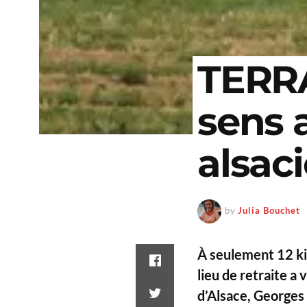
TERRA
sens 
alsac
by
Julia Bouchet
À seulement 12 kil
lieu de retraite a
d’Alsace, Georges 