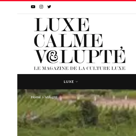
LUXE
Home
Volupté