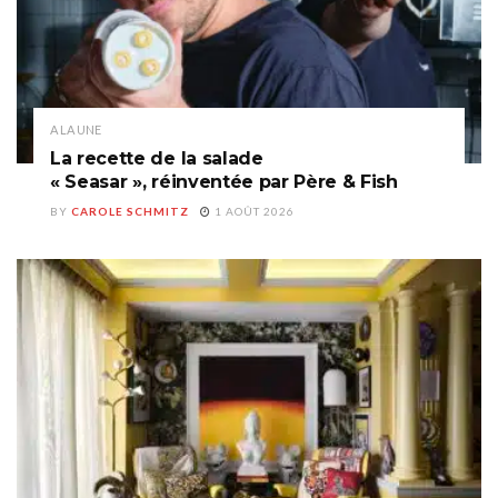
A LA UNE
La recette de la salade
« Seasar », réinventée par Père & Fish
BY
CAROLE SCHMITZ
1 AOÛT 2026