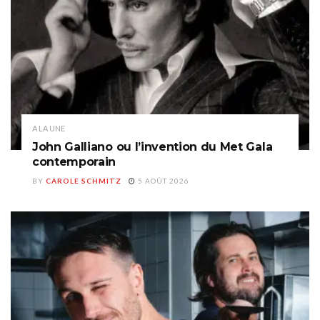
A LA UNE
John Galliano ou l’invention du Met Gala
contemporain
BY
CAROLE SCHMITZ
5 AOÛT 2026