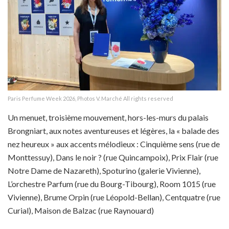
Paris Perfume Week 2026, Photos V. Marché All rights reserved
Un menuet, troisième mouvement, hors-les-murs du palais
Brongniart, aux notes aventureuses et légères, la « balade des
nez heureux » aux accents mélodieux : Cinquième sens (rue de
Monttessuy), Dans le noir ? (rue Quincampoix), Prix Flair (rue
Notre Dame de Nazareth), Spoturino (galerie Vivienne),
L’orchestre Parfum (rue du Bourg-Tibourg), Room 1015 (rue
Vivienne), Brume Orpin (rue Léopold-Bellan), Centquatre (rue
Curial), Maison de Balzac (rue Raynouard)