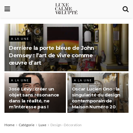
A LA UNE
Derrière la porte bleue de John
Demsey : l’art de vivre comme
œuvre d’art
A LA UNE
A LA UNE
José Lévy : créer un
Oscar Lucien Ono : la
objet sans résonance
singularité du design
dans la réalité, ne
contemporain de
m’intéresse pas !
Maison Numéro 20
Home
Catégorie
Luxe
Design - Décoration