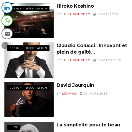
Hiroko Koshino
DESIGN - DÉCORATION
BY
JULIA BOUCHET
15 MAI 2020
Claudio Colucci : Innovant et
DESIGN - DÉCORATION
plein de gaîté…
BY
JULIA BOUCHET
11 MARS 2018
David Jourquin
DESIGN - DÉCORATION
BY
LCVMAG
15 MARS 2018
La simplicité pour le beau
LUXE