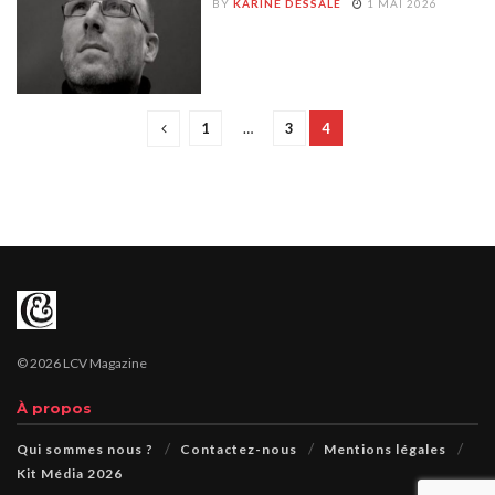
BY
KARINE DESSALE
1 MAI 2026
1
…
3
4
© 2026 LCV Magazine
À propos
Qui sommes nous ?
Contactez-nous
Mentions légales
Kit Média 2026