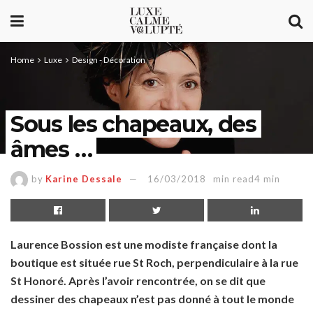
Home
Luxe
Design - Décoration
Sous les chapeaux, des
âmes …
by
Karine Dessale
16/03/2018
min read4 min
Laurence Bossion est une modiste française dont la
boutique est située rue St Roch, perpendiculaire à la rue
St Honoré. Après l’avoir rencontrée, on se dit que
dessiner des chapeaux n’est pas donné à tout le monde