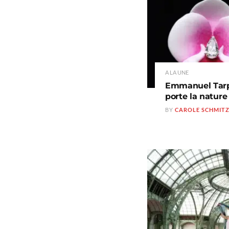
A LA UNE
Emmanuel Tarpin
porte la natur
BY
CAROLE SCHMIT