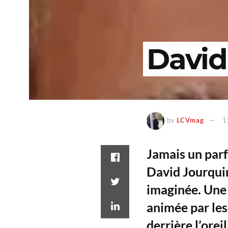
David
by
LCVmag
1
Jamais un parf
David Jourquin
imaginée. Une 
animée par le
derrière l’oreil