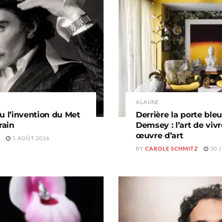
A LA UNE
u l’invention du Met
Derrière la porte ble
rain
Demsey : l’art de vi
œuvre d’art
Z
5 AOÛT 2026
BY
CAROLE SCHMITZ
30 J