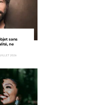
objet sans
lité, ne
UILLET 2026