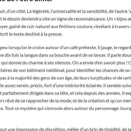
 cuir, d’un côté. La légèreté, l’universalité et la sensibilité, de l’autr
t le dessin deviendra vite un signe de reconnaissance. Un « bijou a
yer, gainé de cuir naturel aux finitions couture, révélant à travers 
écrit le texte destiné à la presse.
peu lorsqu’on le croise autour d’un café prétexte. Il jauge, le regar
ne dix fois la langue dans sa bouche avant de se lancer. Il parle d
qui donne du charme à ses silences. On a envie d’en savoir plus ! C
chères de son bâtiment médiéval, pour identifier les chances de se
pas à la majorité des gens de son âge, de leurs turpitudes ni de cer
 assez serein, précis, fort d’une intériorité éclairée. Il semble sui
it parfaitement dirigée dans sa tête, et cela depuis des années. Il ex
urs rêvé de se rapprocher de la mode, et de la création et qu’un ment
ute. Tout ce mystère qui s’enroule alors autour du personnage Jour
rtout une impression de discrétion, mêlée d’un brin de timidité, de l