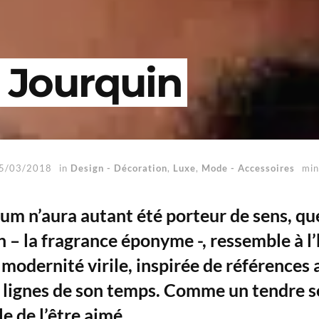
 Jourquin
5/03/2018
in
Design - Décoration
,
Luxe
,
Mode - Accessoires
min
um n’aura autant été porteur de sens, que
 – la fragrance éponyme -, ressemble à l
modernité virile, inspirée de références 
s lignes de son temps. Comme un tendre 
le de l’être aimé.