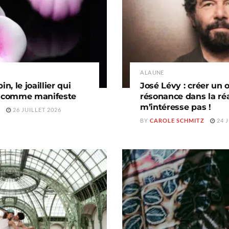
A LA UNE
, le joaillier qui
José Lévy : créer un 
e comme manifeste
résonance dans la réa
m’intéresse pas !
Z
26 JUILLET 2026
BY
CAROLE SCHMITZ
24 J