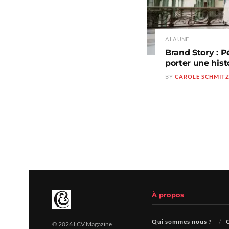
A LA UNE
Brand Story : P
porter une hist
BY
CAROLE SCHMIT
À propos
Qui sommes nous ?
© 2026 LCV Magazine