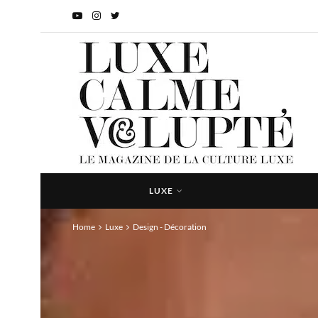
LUXE
Home
Luxe
Design - Décoration