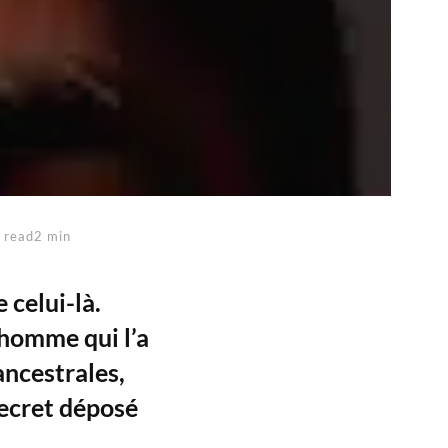
 read2 min
 celui-là.
’homme qui l’a
ancestrales,
secret déposé