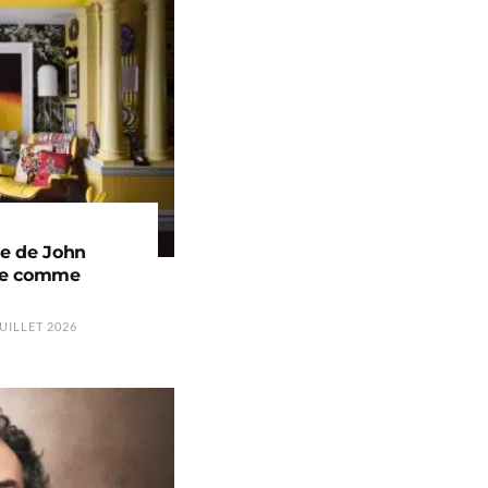
ue de John
vre comme
UILLET 2026