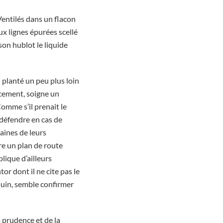
e. Ventilés dans un flacon
ux lignes épurées scellé
son hublot le liquide
d planté un peu plus loin
oucement, soigne un
omme s’il prenait le
 défendre en cas de
taines de leurs
vre un plan de route
plique d’ailleurs
or dont il ne cite pas le
quin, semble confirmer
a prudence et de la