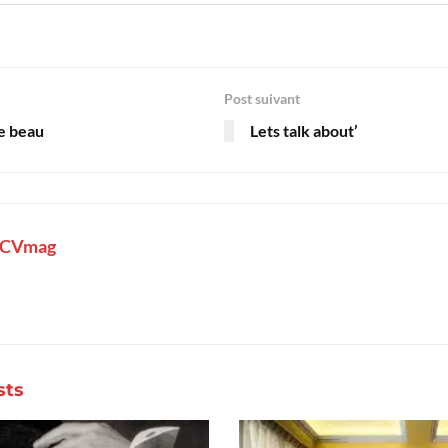
Post suivant
le beau
Lets talk about’
LCVmag
sts