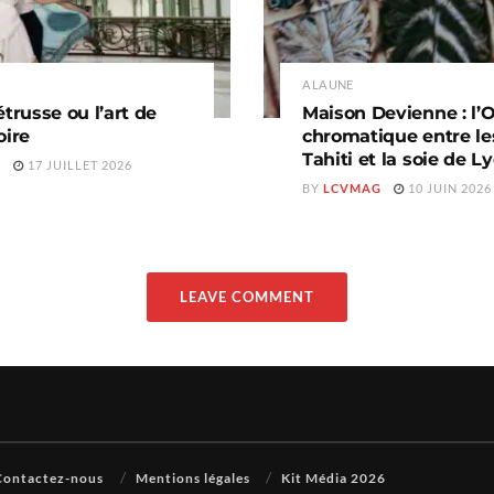
A LA UNE
étrusse ou l’art de
Maison Devienne : l’
oire
chromatique entre le
Tahiti et la soie de L
Z
17 JUILLET 2026
BY
LCVMAG
10 JUIN 2026
LEAVE COMMENT
Contactez-nous
Mentions légales
Kit Média 2026