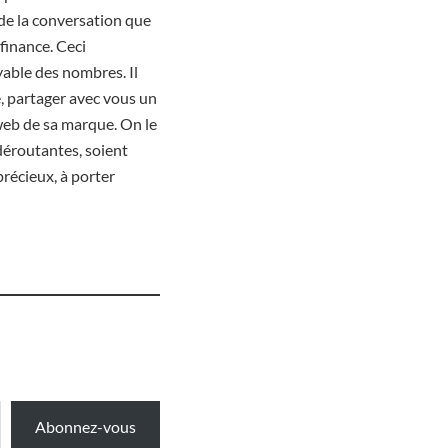
 de la conversation que
finance. Ceci
yable des nombres. Il
é, partager avec vous un
 web de sa marque. On le
déroutantes, soient
précieux, à porter
Abonnez-vous