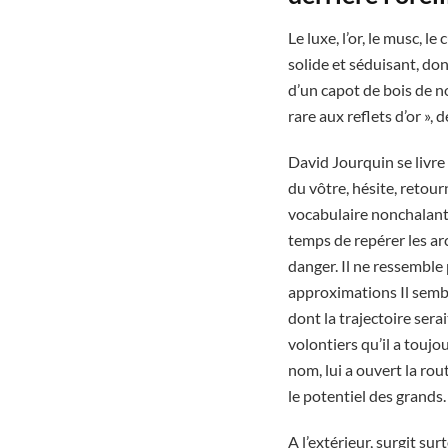
Le luxe, l’or, le musc, le
solide et séduisant, don
d’un capot de bois de no
rare aux reflets d’or », d
David Jourquin se livre 
du vôtre, hésite, retour
vocabulaire nonchalant 
temps de repérer les ar
danger. Il ne ressemble 
approximations Il semble
dont la trajectoire sera
volontiers qu’il a toujo
nom, lui a ouvert la ro
le potentiel des grands.
A l’extérieur, surgit su