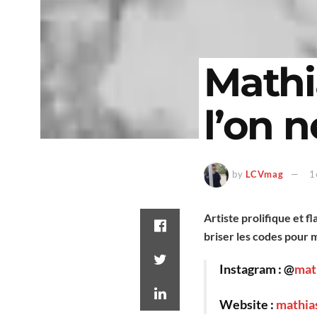
Mathia
l’on n
by
LCVmag
1
Artiste prolifique et 
briser les codes pour 
Instagram : @
mat
Website :
mathia