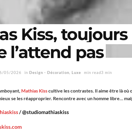
s Kiss, toujours 
e l’attend pas
6/05/2026
in
Design - Décoration
,
Luxe
min read3 min
flamboyant,
Mathias Kiss
cultive les contrastes. Il aime être là où 
mieux se les réapproprier. Rencontre avec un homme libre… mal
hiaskiss
/ @studiomathiaskiss
skiss.com