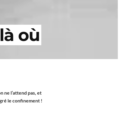
là où
on ne l’attend pas, et
gré le confinement !