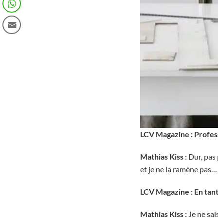
LCV Magazine :
Profes
Mathias Kiss :
Dur, pas 
et je ne la ramène pas…
LCV Magazine : En tant
Mathias Kiss :
Je ne sais