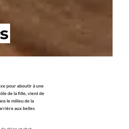
s
uxe pour aboutir à une
le de la fille, vient de
s le milieu de la
arrière aux belles
 de chien et chat,