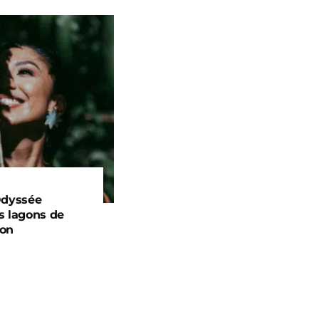
Odyssée
s lagons de
yon