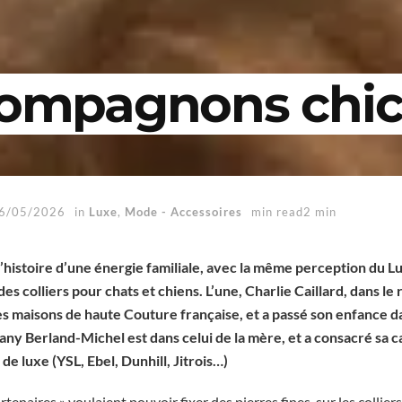
ompagnons chic
6/05/2026
in
Luxe
,
Mode - Accessoires
min read2 min
 l’histoire d’une énergie familiale, avec la même perception du L
 colliers pour chats et chiens. L’une, Charlie Caillard, dans le rô
es maisons de haute Couture française, et a passé son enfance dan
any Berland-Michel est dans celui de la mère, et a consacré sa c
e luxe (YSL, Ebel, Dunhill, Jitrois…)
rtenaires » voulaient pouvoir fixer des pierres fines sur les colliers