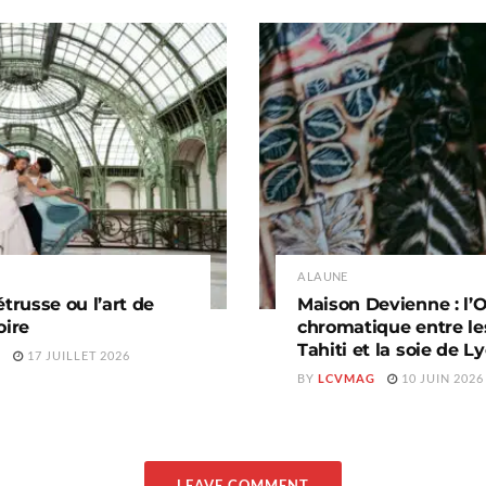
A LA UNE
étrusse ou l’art de
Maison Devienne : l’
oire
chromatique entre le
Tahiti et la soie de L
Z
17 JUILLET 2026
BY
LCVMAG
10 JUIN 2026
LEAVE COMMENT