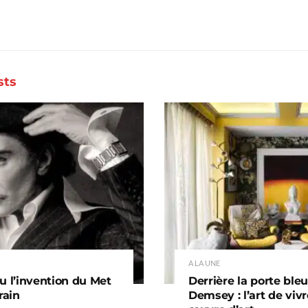
sts
A LA UNE
u l’invention du Met
Derrière la porte ble
rain
Demsey : l’art de vi