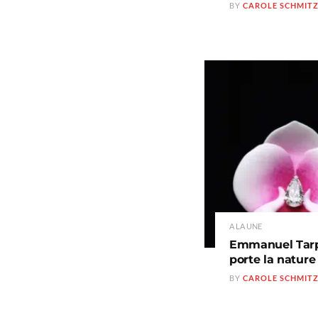
BY
CAROLE SCHMIT
A LA UNE
Emmanuel Tarpin
porte la natur
BY
CAROLE SCHMIT