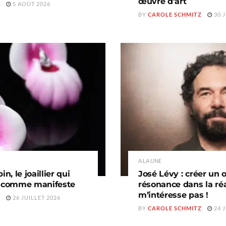
œuvre d’art
Z
5 AOÛT 2026
BY
CAROLE SCHMITZ
30 J
A LA UNE
, le joaillier qui
José Lévy : créer un 
e comme manifeste
résonance dans la réa
m’intéresse pas !
Z
26 JUILLET 2026
BY
CAROLE SCHMITZ
24 J