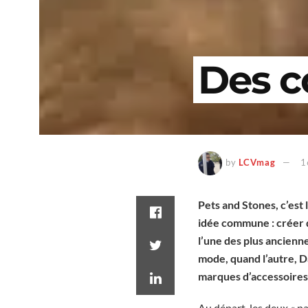
Des c
by
LCVmag
1
Pets and Stones, c’est
idée commune : créer des
l’une des plus ancienn
mode, quand l’autre, D
marques d’accessoires d
Au départ, les deux « pa