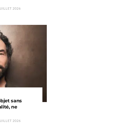
UILLET 2026
objet sans
lité, ne
UILLET 2026