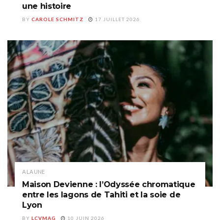
une histoire
BY
CAROLE SCHMITZ
17 JUILLET 2026
A LA UNE
Maison Devienne : l’Odyssée chromatique
entre les lagons de Tahiti et la soie de
Lyon
BY
LCVMAG
10 JUIN 2026