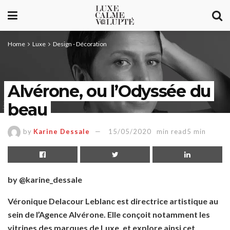
Home
Luxe
Design - Décoration
Alvérone, ou l’Odyssée du
beau
by
Karine Dessale
15/05/2020
min read5 min
by @karine_dessale
Véronique Delacour Leblanc est directrice artistique au
sein de l’Agence Alvérone. Elle conçoit notamment les
vitrines des marques de Luxe, et explore ainsi cet