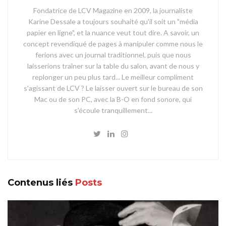
Fondatrice de LCV Magazine en 2009, la journaliste
Karine Dessale a toujours souhaité qu'il soit un "média
papier en ligne", et la nuance veut tout dire. A savoir, un
concept revendiqué de pages à manipuler comme nous le
ferions avec un journal traditionnel, puis que nous
laisserions traîner sur la table du salon, avant de nous y
replonger un peu plus tard... Le meilleur compliment
s'agissant de LCV ? Le laisser ouvert sur le bureau de son
Mac ou de son PC, avec la B-O en fond sonore, qui
s'écoule tranquillement...
Contenus liés
Posts