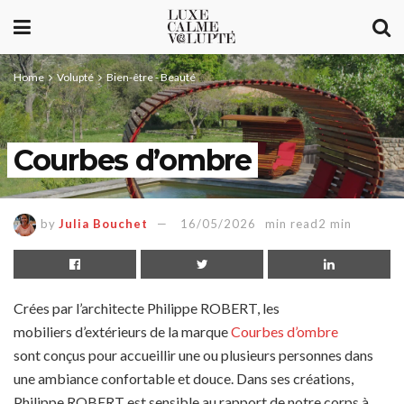
Home
Volupté
Bien-être - Beauté
Courbes d’ombre
by
Julia Bouchet
16/05/2026
min read2 min
Crées par l’architecte Philippe ROBERT, les
mobiliers d’extérieurs de la marque
Courbes d’ombre
sont conçus pour accueillir une ou plusieurs personnes dans
une ambiance confortable et douce. Dans ses créations,
Philippe ROBERT est sensible au rapport de notre corps à