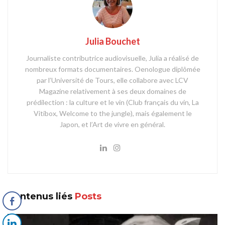
Julia Bouchet
Journaliste contributrice audiovisuelle, Julia a réalisé de
nombreux formats documentaires. Oenologue diplômée
par l’Université de Tours, elle collabore avec LCV
Magazine relativement à ses deux domaines de
prédilection : la culture et le vin (Club français du vin, La
Vitibox, Welcome to the jungle), mais également le
Japon, et l’Art de vivre en général.
Contenus liés
Posts