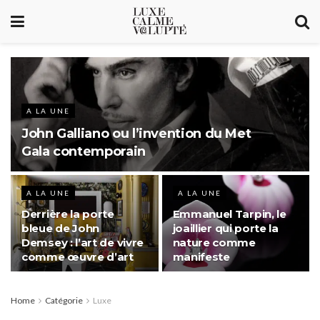
A LA UNE
John Galliano ou l’invention du Met
Gala contemporain
A LA UNE
A LA UNE
Derrière la porte
Emmanuel Tarpin, le
bleue de John
joaillier qui porte la
Demsey : l’art de vivre
nature comme
comme œuvre d’art
manifeste
Home
Catégorie
Luxe