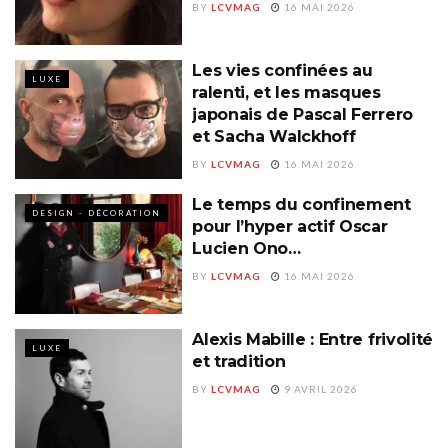
BY
LCVMAG
16 MAI 2026
Les vies confinées au
LUXE
ralenti, et les masques
japonais de Pascal Ferrero
et Sacha Walckhoff
BY
LCVMAG
16 MAI 2026
Le temps du confinement
DESIGN - DÉCORATION
pour l’hyper actif Oscar
Lucien Ono…
BY
LCVMAG
16 MAI 2026
Alexis Mabille : Entre frivolité
LUXE
et tradition
BY
LCVMAG
9 AVRIL 2026