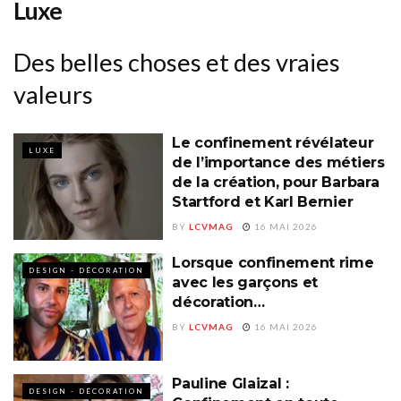
Luxe
Des belles choses et des vraies
valeurs
Le confinement révélateur
LUXE
de l’importance des métiers
de la création, pour Barbara
Startford et Karl Bernier
BY
LCVMAG
16 MAI 2026
Lorsque confinement rime
DESIGN - DÉCORATION
avec les garçons et
décoration…
BY
LCVMAG
16 MAI 2026
Pauline Glaizal :
DESIGN - DÉCORATION