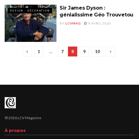
Sir James Dyson :
DESIGN - DÉCORATION
génialissime Géo Trouvetou
BY
LCVMAG
9 AVRIL 2026
1
…
7
8
9
10
© 2026 LCV Magazine
À propos