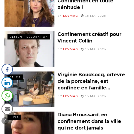
Confinement en toute
zénitude !
BY
LCVMAG
16 MAI 2026
Confinement créatif pour
DESIGN - DÉCORATION
Vincent Collin
BY
LCVMAG
16 MAI 2026
Virginie Boudsocq, orfèvre
CALME
de la porcelaine, est
confinée en famille…
BY
LCVMAG
16 MAI 2026
Diana Broussard, en
LUXE
confinement dans la ville
qui ne dort jamais