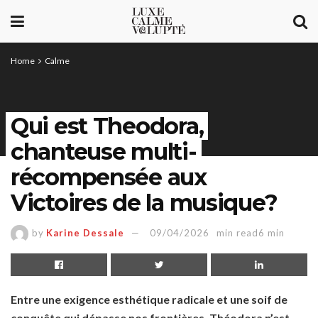
Home
Calme
Qui est Theodora,
chanteuse multi-
récompensée aux
Victoires de la musique?
by
Karine Dessale
09/04/2026
min read6 min
Entre une exigence esthétique radicale et une soif de
conquête qui dépasse nos frontières, Théodora n’est