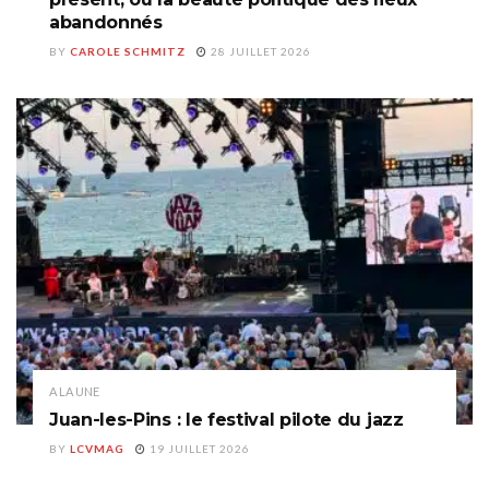
abandonnés
BY
CAROLE SCHMITZ
28 JUILLET 2026
A LA UNE
Juan-les-Pins : le festival pilote du jazz
BY
LCVMAG
19 JUILLET 2026