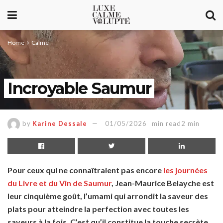
Home
Calme
Incroyable Saumur
by
Karine Dessale
01/05/2026
min read2 min
Pour ceux qui ne connaîtraient pas encore
les journées
du Livre et du Vin de Saumur
, Jean-Maurice Belayche est
leur cinquième goût, l’umami qui arrondit la saveur des
plats pour atteindre la perfection avec toutes les
saveurs à la fois. C’est qu’il constitue la touche secrète,