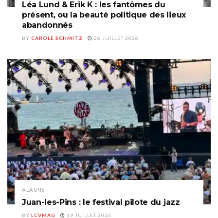
Léa Lund & Erik K : les fantômes du
présent, ou la beauté politique des lieux
abandonnés
BY
CAROLE SCHMITZ
28 JUILLET 2026
A LA UNE
Juan-les-Pins : le festival pilote du jazz
BY
LCVMAG
19 JUILLET 2026