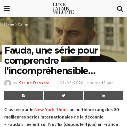
Home
Calme
Fauda, une série pour
comprendre
l’incompréhensible…
by
Karine Dessale
01/05/2026
min read5 min
Classée par le
New York Times
au huitième rang des 30
meilleures séries internationales de la décennie,
« Fauda » revient sur Netflix (depuis le 4 juin) en France