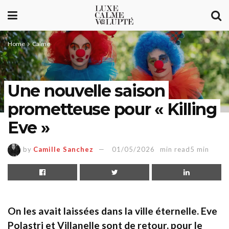
Home
Calme
Une nouvelle saison
prometteuse pour « Killing
Eve »
by
Camille Sanchez
01/05/2026
min read5 min
On les avait laissées dans la ville éternelle. Eve
Polastri et Villanelle sont de retour, pour le