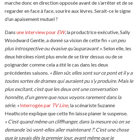
marche donc en direction opposée avant de s’arrêter et de se
regarder en face à face, sourire aux lèvres. Serait-ce le signe
d’un apaisement mutuel ?
Dans
une interview pour
EW
, la productrice exécutive, Sally
Woodward Gentle, a donné sa vision de cette fin
« un peu
plus introspective ou évasive qu’auparavant »
. Selon elle, les
deux héroïnes n’ont plus envie de se tirer dessus ou de se
poignarder comme cela a été le cas dans les deux
précédentes saisons.
« Bien sûr, elles sont sur ce pont et il y a
toutes sortes de drames qui auraient pu s’y produire. Mais le
plus excitant, c’est que les deux ont une conversation
honnête, d’un genre que nous voyons rarement dans la
série. »
Interrogée par
TV Line
, la scénariste Suzanne
Heathcote explique que cette fin laisse planer le suspense.
« C’est quand même un cliffhanger, dans la mesure où on se
demande ‘où vont-elles aller maintenant ?’. C’est une chose
que je savais dès le premier jour, avant même que je