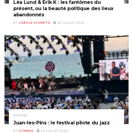
Léa Lund & Erik K : les fantômes du
présent, ou la beauté politique des lieux
abandonnés
BY
CAROLE SCHMITZ
28 JUILLET 2026
A LA UNE
Juan-les-Pins : le festival pilote du jazz
BY
LCVMAG
19 JUILLET 2026