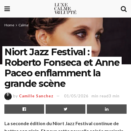
Home
Calme
Niort Jazz Festival :
Roberto Fonseca et Anne
Paceo enflamment la
grande scène
by
Camille Sanchez
01/05/2026
min read3 min
La seconde édition du Niort Jazz Festival continue de
battre son plein. Et pour cette nouvelle soirée musicale,