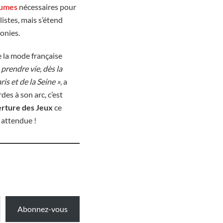
tumes
nécessaires pour
listes, mais s’étend
onies.
de la mode française
prendre vie, dès la
is et de la Seine »
, a
es à son arc, c’est
erture des Jeux
ce
 attendue !
Abonnez-vous