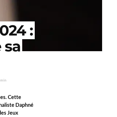
024 :
 sa
 min
les. Cette
rnaliste Daphné
des Jeux