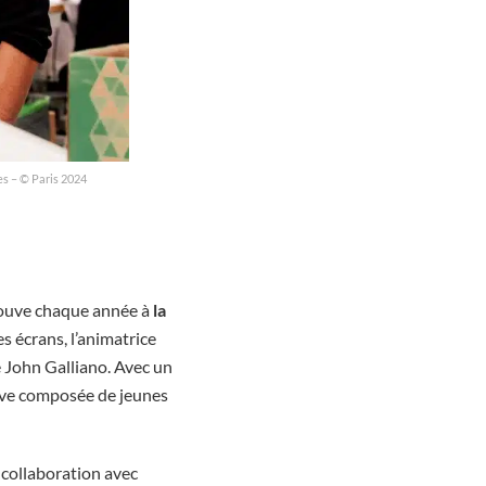
es – © Paris 2024
trouve chaque année à
la
es écrans, l’animatrice
e John Galliano. Avec un
tive composée de jeunes
n collaboration avec