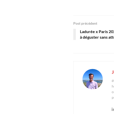
Post précédent
Ladurée x Paris 2
à déguster sans at
J
é
h
o
p