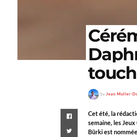
Cérém
Daphn
touch
by
Jean Muller-D
Cet été, la rédact
semaine, les
Jeux
Bürki est nommée