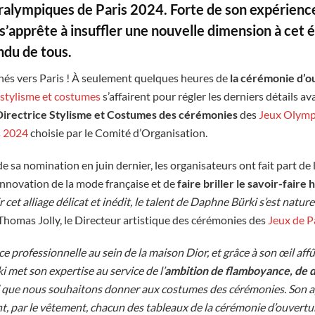
alympiques de Paris 2024. Forte de son expérience
 s’apprête à insuffler une nouvelle dimension à ce
ndu de tous.
rnés vers Paris ! À seulement quelques heures de
la cérémonie d’o
stylisme et costumes
s’affairent pour régler les derniers détails av
Directrice Stylisme et Costumes des cérémonies
des
Jeux Olymp
s 2024
choisie par le Comité d’Organisation.
n de sa nomination en juin dernier, les organisateurs ont fait part d
’innovation de la mode française et de
faire briller le savoir-faire
r cet alliage délicat et inédit, le talent de Daphne Bürki s’est nat
 Thomas Jolly, le Directeur artistique des cérémonies des
Jeux de P
e professionnelle au sein de la maison Dior, et grâce à son œil affû
 met son expertise au service de l’
ambition de flamboyance, de d
’
que nous souhaitons donner aux costumes des cérémonies. Son ap
 par le vêtement, chacun des tableaux de la cérémonie d’ouverture