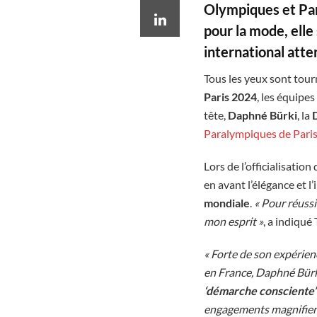
Olympiques et Par
pour la mode, elle
international atte
Tous les yeux sont tou
Paris 2024
, les équipes
tête,
Daphné Bürki
, la
Paralympiques de Pari
Lors de l’officialisatio
en avant l’élégance et l
mondiale
.
« Pour réussi
mon esprit »
, a indiqué
« Forte de son expérienc
en France, Daphné Bürki
‘démarche consciente
engagements magnifient,