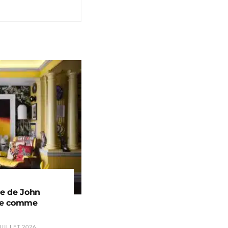
ue de John
vre comme
UILLET 2026