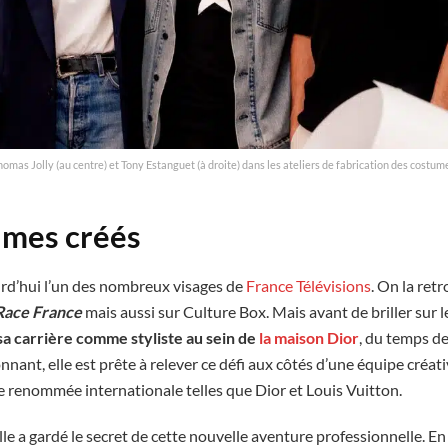
omas Jolly (au centre) et Tony Estanguet (à droite) dans les ateliers de fabrication des costum
umes créés
rd’hui l’un des nombreux visages de
France Télévisions
. On la re
Race France
mais aussi sur Culture Box. Mais avant de briller sur l
sa carrière comme styliste au sein de
la maison Dior
, du temps d
ant, elle est prête à relever ce défi aux côtés d’une équipe créa
e renommée internationale telles que Dior et Louis Vuitton.
lle a gardé le secret de cette nouvelle aventure professionnelle. E