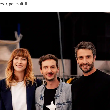
ère »
, poursuit-il.