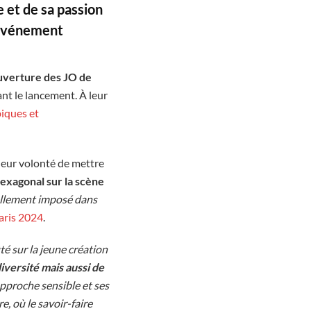
 et de sa passion
t événement
uverture des JO de
ant le lancement. À leur
iques et
e leur volonté de mettre
 hexagonal sur la scène
urellement imposé dans
aris 2024
.
té sur la jeune création
iversité mais aussi de
proche sensible et ses
, où le savoir-faire