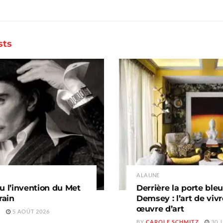
sts
A LA UNE
u l’invention du Met
Derrière la porte ble
rain
Demsey : l’art de vi
œuvre d’art
Z
5 AOÛT 2026
BY
CAROLE SCHMITZ
30 J