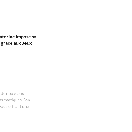
Katerine impose sa
 grâce aux Jeux
re de nouveaux
ns exotiques. Son
 vous offrant une