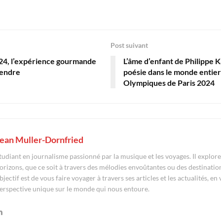
Post suivant
024, l’expérience gourmande
L’âme d’enfant de Philippe 
tendre
poésie dans le monde entier
Olympiques de Paris 2024
ean Muller-Dornfried
tudiant en journalisme passionné par la musique et les voyages. Il explo
orizons, que ce soit à travers des mélodies envoûtantes ou des destinatio
bjectif est de vous faire voyager à travers ses articles et les actualités, en
erspective unique sur le monde qui nous entoure.