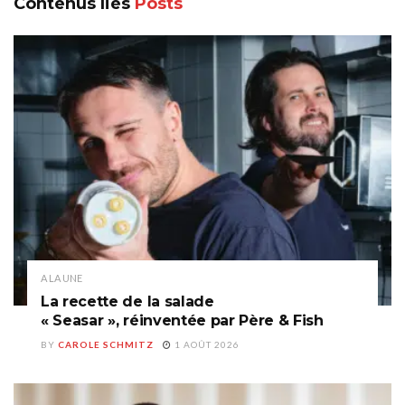
Contenus liés
Posts
A LA UNE
La recette de la salade
« Seasar », réinventée par Père & Fish
BY
CAROLE SCHMITZ
1 AOÛT 2026