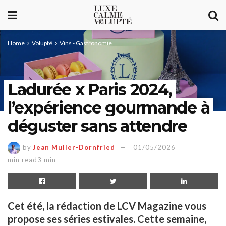
Home
Volupté
Vins - Gastronomie
Ladurée x Paris 2024,
l’expérience gourmande à
déguster sans attendre
by
Jean Muller-Dornfried
01/05/2026
min read3 min
Cet été, la rédaction de LCV Magazine vous
propose ses séries estivales. Cette semaine,