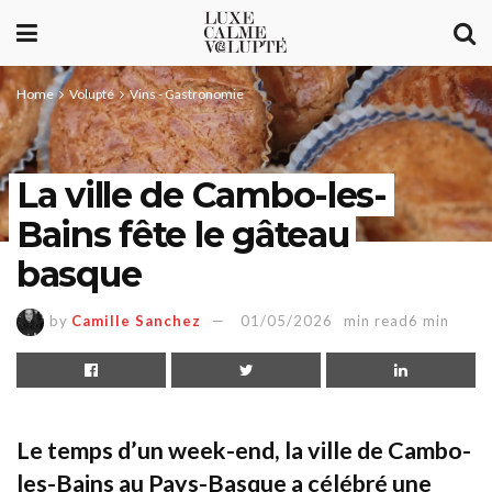
Home
Volupté
Vins - Gastronomie
La ville de Cambo-les-
Bains fête le gâteau
basque
by
Camille Sanchez
01/05/2026
min read6 min
Le temps d’un week-end, la ville de Cambo-
les-Bains au Pays-Basque a célébré une