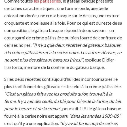
Comme toutes
les pâtisseries
, le gâteau basque présente
certaines caractéristiques : une forme ronde, une belle
coloration dorée, une croix basque sur le dessus, une texture
croquante et moelleuse à la fois. Pour ce qui est du reste de sa
composition, le gâteau basque répond à deux saveurs : un
cœur garni de crème pâtissière ou bien fourré de confiture de
cerises noires.
“Il n’y a que deux recettes de gâteaux basques
à la crème pâtissière et à la cerise noire. Les autres dérives, ce
ne sont plus des gâteaux basques (rires)”
,
explique Didier
Irastorza, membre de la confrérie du gâteau basque.
Si les deux recettes sont aujourd’hui des incontournables, le
plus traditionnel des gâteaux reste celui à la crème pâtissière.
“C’est un gâteau fait avec les produits qu’on trouvait à la
ferme. Il y avait des œufs, du blé pour faire de la farine, du lait
pour le beurre et de la crème”
, poursuit-il
.
Si le gâteau basque
fourré à la cerise noire est apparu
“dans les années 1980-85”
,
c’est qu’il y a une explication.
“Il y avait beaucoup de cerises