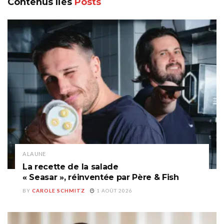
Contenus liés
Posts
A LA UNE
La recette de la salade
« Seasar », réinventée par Père & Fish
BY
CAROLE SCHMITZ
1 AOÛT 2026