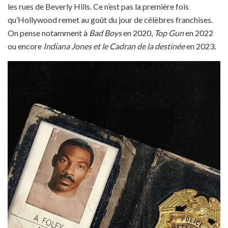
les rues de Beverly Hills. Ce n’est pas la première fois
qu’Hollywood remet au goût du jour de célèbres franchises.
On pense notamment à
Bad Boys
en 2020,
Top Gun
en 2022
ou encore
Indiana Jones et le Cadran de la destinée
en 2023.