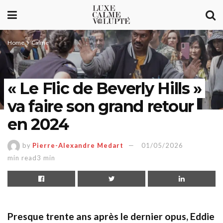
Home
Calme
« Le Flic de Beverly Hills »
va faire son grand retour
en 2024
by
Pierre-Alexandre Medart
01/05/2026
min read3 min
Presque trente ans après le dernier opus, Eddie