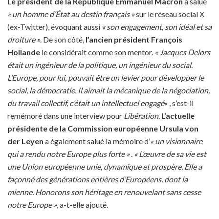
L
e président de la République Emmanuel Macron
a salué
« un homme d’État au destin français »
sur le réseau social X
(ex-Twitter), évoquant aussi
« son engagement, son idéal et sa
droiture »
. De son côté,
l’ancien président François
Hollande
le considérait comme son mentor.
« Jacques Delors
était un ingénieur de la politique, un ingénieur du social.
L’Europe, pour lui, pouvait être un levier pour développer le
social, la démocratie. Il aimait la mécanique de la négociation,
du travail collectif, c’était un intellectuel engagé
« , s’est-il
remémoré dans une interview pour
Libération
. L’
actuelle
présidente de la Commission européenne
Ursula von
der Leyen
a également salué la mémoire d’
« un visionnaire
qui a rendu notre Europe plus forte »
.
« L’œuvre de sa vie est
une Union européenne unie, dynamique et prospère. Elle a
façonné des générations entières d’Européens, dont la
mienne. Honorons son héritage en renouvelant sans cesse
notre Europe »
, a-t-elle ajouté.