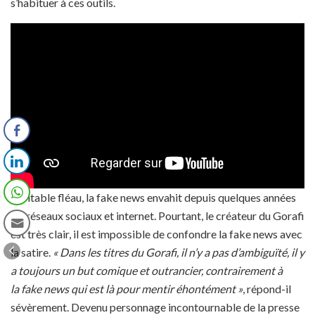
s’habituer à ces outils.
Véritable fléau, la fake news envahit depuis quelques années
les réseaux sociaux et internet. Pourtant, le créateur du Gorafi
est très clair, il est impossible de confondre la fake news avec
la satire.
« Dans les titres du Gorafi, il n’y a pas d’ambiguïté, il y
a toujours un but comique et outrancier, contrairement à
la fake news qui est là pour mentir éhontément »
, répond-il
sévèrement. Devenu personnage incontournable de la presse