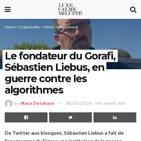
Home
Esperluette
News - International
Le fondateur du Gorafi,
Sébastien Liebus, en
guerre contre les
algorithmes
by
Maya Delahaye
08/05/2026
min read5 min
De Twitter aux kiosques, Sébastien Liebus a fait de
l’anagramme du Figaro une institution de la presse