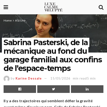
Home
A la Une
Sabrina Pasterski, de la
mécanique au fond du
garage familial aux confins
de l’espace-temps
by
Karine Dessale
15/05/2026
min read5 min
Il y a des trajectoires qui semblent défier la gravité
avant même d’avoir un nom. Celle de Sabrina Pasterski,