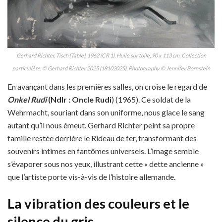
Gerhard Richter, Tisch [Table], 1962 (CR 1)
,
Huile sur toile, 90 x 113 cm
,
Collection
particulière, © Gerhard Richter 2025 (18102025)
,
Photography © Jennifer Bornstein
En avançant dans les premières salles, on croise le regard de
Onkel Rudi
(Ndlr : Oncle Rudi
) (1965). Ce soldat de la
Wehrmacht, souriant dans son uniforme, nous glace le sang
autant qu’il nous émeut. Gerhard Richter peint sa propre
famille restée derrière le Rideau de fer, transformant des
souvenirs intimes en fantômes universels. L’image semble
s’évaporer sous nos yeux, illustrant cette « dette ancienne »
que l’artiste porte vis-à-vis de l’histoire allemande.
La vibration des couleurs et le
silence du gris