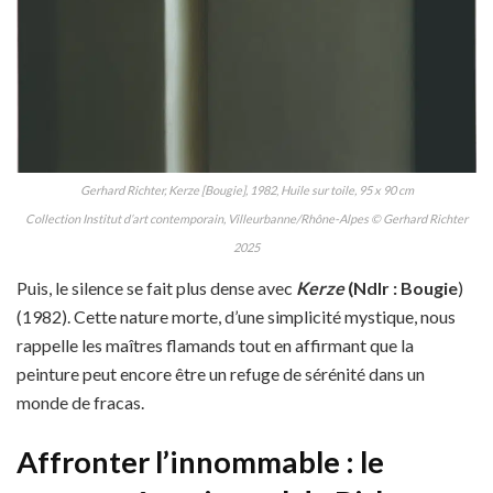
Gerhard Richter, Kerze [Bougie], 1982
,
Huile sur toile, 95 x 90 cm
Collection Institut d’art contemporain, Villeurbanne/Rhône-Alpes
© Gerhard Richter
2025
Puis, le silence se fait plus dense avec
Kerze
(Ndlr : Bougie
)
(1982). Cette nature morte, d’une simplicité mystique, nous
rappelle les maîtres flamands tout en affirmant que la
peinture peut encore être un refuge de sérénité dans un
monde de fracas.
Affronter l’innommable : le