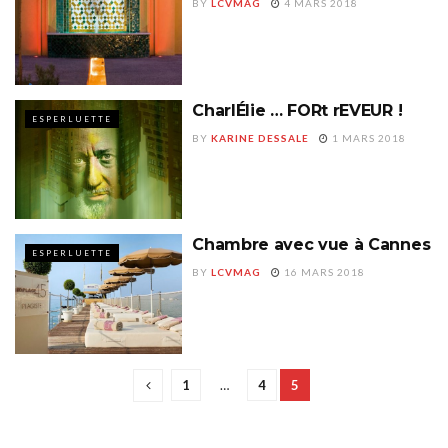
BY
LCVMAG
4 MARS 2018
CharlÉlie … FORt rEVEUR !
ESPERLUETTE
BY
KARINE DESSALE
1 MARS 2018
Chambre avec vue à Cannes
ESPERLUETTE
BY
LCVMAG
16 MARS 2018
1
…
4
5