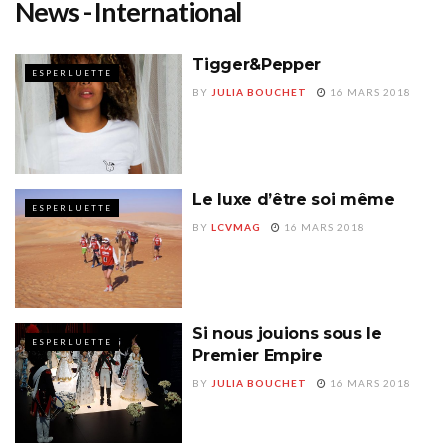
News - International
Tigger&Pepper
ESPERLUETTE
BY
JULIA BOUCHET
16 MARS 2018
Le luxe d’être soi même
ESPERLUETTE
BY
LCVMAG
16 MARS 2018
Si nous jouions sous le
ESPERLUETTE
Premier Empire
BY
JULIA BOUCHET
16 MARS 2018