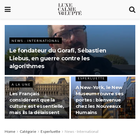
NEWS - INTERNATIONAL
Le fondateur du Gorafi, Sébastien
Liebus, en guerre contre les
algorithmes
ESPERLUETTE
A LA UNE
A New-York, le New
Les Français
Museum rouvre ses
considèrent que la
portes : bienvenue
culture est essentielle,
chez les Nouveaux
mais ils la délaissent
Humains
Home
Catégorie
Esperluette
News - International