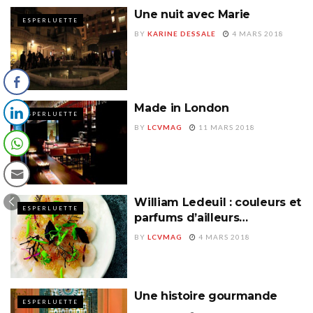
Une nuit avec Marie
ESPERLUETTE
BY
KARINE DESSALE
4 MARS 2018
Made in London
ESPERLUETTE
BY
LCVMAG
11 MARS 2018
William Ledeuil : couleurs et
ESPERLUETTE
parfums d’ailleurs…
BY
LCVMAG
4 MARS 2018
Une histoire gourmande
ESPERLUETTE