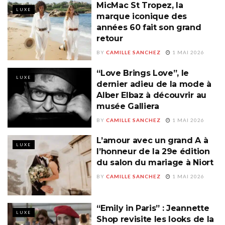
MicMac St Tropez, la
LUXE
marque iconique des
années 60 fait son grand
retour
BY
CAMILLE SANCHEZ
1 MAI 2026
“Love Brings Love”, le
LUXE
dernier adieu de la mode à
Alber Elbaz à découvrir au
musée Galliera
BY
CAMILLE SANCHEZ
1 MAI 2026
L’amour avec un grand A à
LUXE
l’honneur de la 29e édition
du salon du mariage à Niort
BY
CAMILLE SANCHEZ
1 MAI 2026
“Emily in Paris” : Jeannette
LUXE
Shop revisite les looks de la