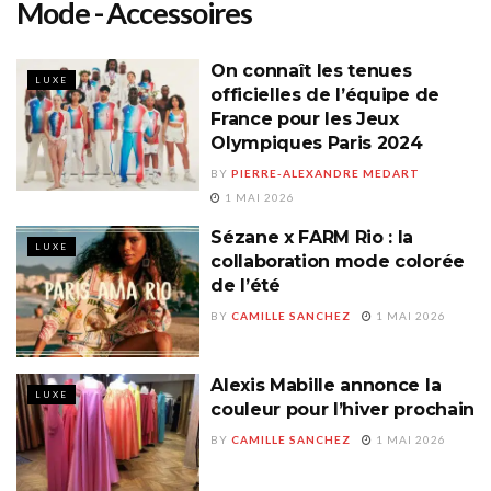
Mode - Accessoires
On connaît les tenues
LUXE
officielles de l’équipe de
France pour les Jeux
Olympiques Paris 2024
BY
PIERRE-ALEXANDRE MEDART
1 MAI 2026
Sézane x FARM Rio : la
LUXE
collaboration mode colorée
de l’été
BY
CAMILLE SANCHEZ
1 MAI 2026
Alexis Mabille annonce la
LUXE
couleur pour l’hiver prochain
BY
CAMILLE SANCHEZ
1 MAI 2026