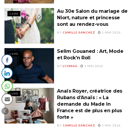
Au 30e Salon du mariage de
LUXE
Niort, nature et princesse
sont au rendez-vous
BY
CAMILLE SANCHEZ
1 MAI 2026
Selim Gouaned : Art, Mode
LUXE
et Rock’n Roll
BY
LCVMAG
1 MAI 2026
Anaïs Royer, créatrice des
LUXE
Rubans d’Anaïs : « La
demande du Made in
France est de plus en plus
forte »
BY
CAMILLE SANCHEZ
1 MAI 2026