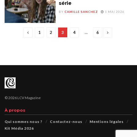
série
BY
CAMILLE SANCHEZ
1 MAI 2026
1
2
3
4
…
6
© 2026 LCV Magazine
À propos
Qui sommes nous ?
Contactez-nous
Mentions légales
Kit Média 2026