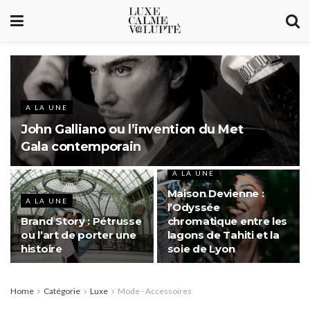
A LA UNE
John Galliano ou l’invention du Met
Gala contemporain
A LA UNE
Maison Devienne :
A LA UNE
l’Odyssée
Brand Story : Pétrusse
chromatique entre les
ou l’art de porter une
lagons de Tahiti et la
histoire
soie de Lyon
Home
Catégorie
Luxe
Mode - Accessoires