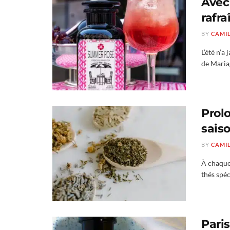
Avec
rafra
BY
CAMI
L’été n’a
de Mariag
Prol
sais
BY
CAMI
À chaque
thés spéc
Paris