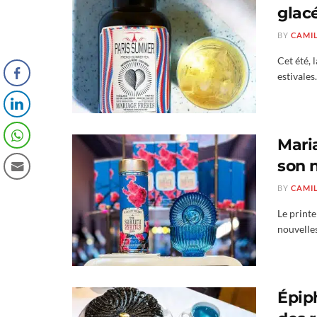
glac
BY
CAMI
Cet été,
estivales
Mari
son 
BY
CAMI
Le print
nouvelles
Épiph