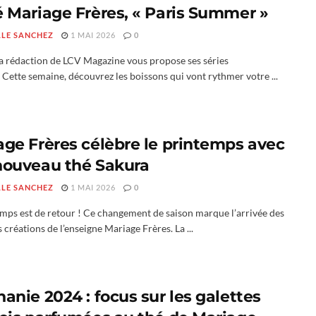
é Mariage Frères, « Paris Summer »
LLE SANCHEZ
1 MAI 2026
0
 la rédaction de LCV Magazine vous propose ses séries
. Cette semaine, découvrez les boissons qui vont rythmer votre ...
age Frères célèbre le printemps avec
nouveau thé Sakura
LLE SANCHEZ
1 MAI 2026
0
emps est de retour ! Ce changement de saison marque l’arrivée des
 créations de l’enseigne Mariage Frères. La ...
anie 2024 : focus sur les galettes