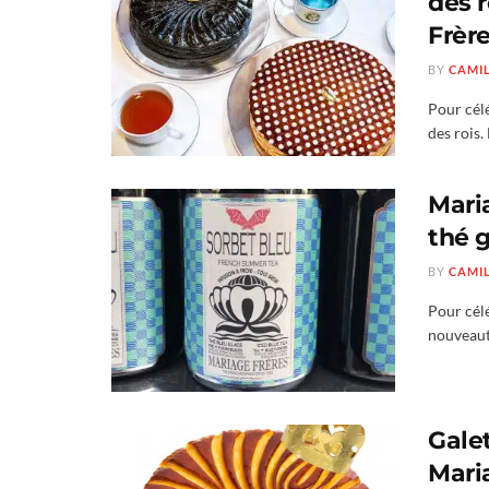
des 
Frèr
BY
CAMI
Pour cél
des rois.
Mari
thé 
BY
CAMI
Pour célé
nouveauté
Gale
Mari