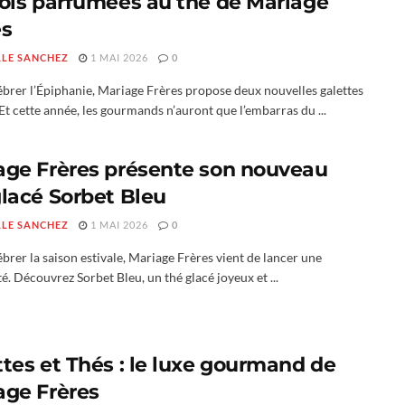
rois parfumées au thé de Mariage
es
LLE SANCHEZ
1 MAI 2026
0
ébrer l’Épiphanie, Mariage Frères propose deux nouvelles galettes
 Et cette année, les gourmands n’auront que l’embarras du ...
age Frères présente son nouveau
glacé Sorbet Bleu
LLE SANCHEZ
1 MAI 2026
0
brer la saison estivale, Mariage Frères vient de lancer une
. Découvrez Sorbet Bleu, un thé glacé joyeux et ...
ttes et Thés : le luxe gourmand de
age Frères