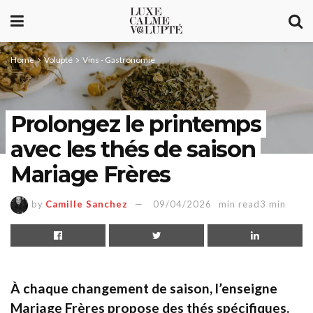
Home
Volupté
Vins - Gastronomie
Prolongez le printemps
avec les thés de saison
Mariage Frères
by
Camille Sanchez
09/04/2026
min read3 min
À chaque changement de saison, l’enseigne
Mariage Frères propose des thés spécifiques.