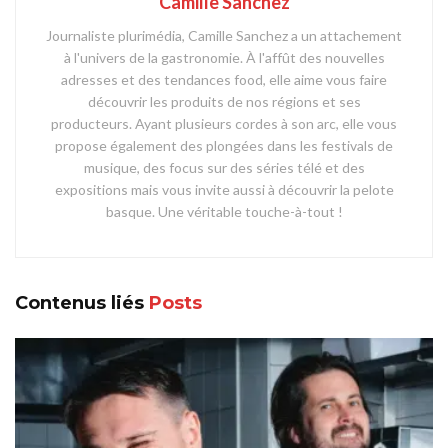
Camille Sanchez
Journaliste plurimédia, Camille Sanchez a un attachement
à l'univers de la gastronomie. À l'affût des nouvelles
adresses et des tendances food, elle aime vous faire
découvrir les produits de nos régions et ses
producteurs. Ayant plusieurs cordes à son arc, elle vous
propose également des plongées dans les festivals de
musique, des focus sur des séries télé et des
expositions mais vous invite aussi à découvrir la pelote
basque. Une véritable touche-à-tout !
Contenus liés
Posts