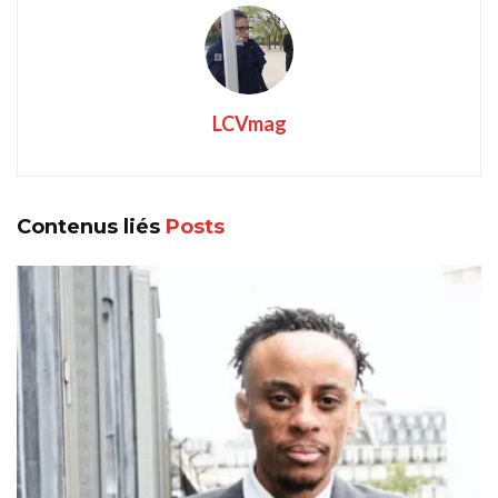
LCVmag
Contenus liés
Posts