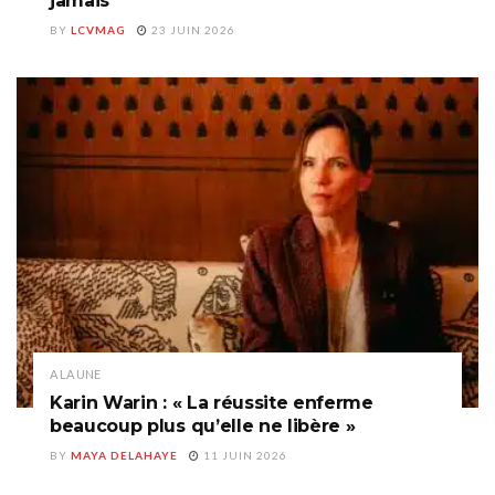
jamais
BY
LCVMAG
23 JUIN 2026
A LA UNE
Karin Warin : « La réussite enferme
beaucoup plus qu’elle ne libère »
BY
MAYA DELAHAYE
11 JUIN 2026