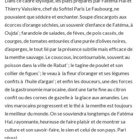
Dans ce cadre idyllique, les plats préparés par Fatéma Hal et
Thierry Vaissière, chef du Sofitel Paris Le Faubourg, ne
pouvaient que séduire et enchanter. Soupe d’escargots aux
écorces d’orange séchées, un souvenir d’enfance de Fatéma, à
Oujda’ ; farandole de salades, de fèves, de pois cassés, de
courges, de tomates entourées d’une purée d’olives noires,
d’asperges, le tout lié par la présence subtile mais efficace de
la menthe sauvage. Le couscous, incontournable, souvent au
poisson dans la ville de Rabat’ ; le tagine de poulet et son
collier de figues’ ; le veau à la fleur d’oranger et ses légumes
confits à l’huile d’argan’ ; et enfin les douceurs, une des forces
de la gastronomie marocaine, dont une tarte fine au citron
confit ou des cornes de gazelle à la glace aux amandes. Les
vins marocains progressent et le thé à la menthe est toujours
le meilleur du monde. On se souviendra longtemps de Fatéma
Hal, rayonnante, heureuse de faire plaisir et de montrer sa
culture et son savoir-faire, le sien et celui de son pays. Pari
réussi.