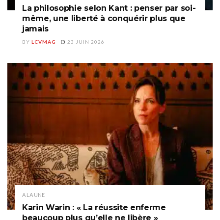
La philosophie selon Kant : penser par soi-
même, une liberté à conquérir plus que
jamais
BY
LCVMAG
23 JUIN 2026
A LA UNE
Karin Warin : « La réussite enferme
beaucoup plus qu’elle ne libère »