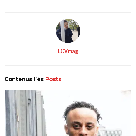
LCVmag
Contenus liés
Posts