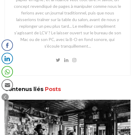
concept revendiqué de pages à manipuler comme nous le
ferions avec un journal traditionnel, puis que nous
laisserions traîner sur la table du salon, avant de nous y
replonger un peu plus tard... Le meilleur compliment
s'agissant de LCV ? Le laisser ouvert sur le bureau de son
Mac ou de son PC, avec la B-O en fond sonore, qui
s'écoule tranquillement...
Contenus liés
Posts