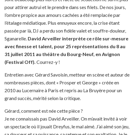
pour attirer autrui et le prendre dans ses filets. De nos jours,
l’ombre propice aux amours cachées a été remplacée par
l’étalage médiatique. Plus ennuyeux encore, la crise étant
passée par là, DJ a perdu son fidèle valet et souffre-douleur,
Sganarelle.
David Arveiller interprète ce rôle sur-mesure
avec finesse et talent, pour 25 représentations du 8 au
31 juillet 2011 au théâtre du Bourg-Neuf, en Avignon
(Festival Off).
Courrez-y !
Entretien avec Gérard Savoisin, metteur en scène et auteur de
nombreuses pièces, dont « Prosper et George » créée en
2010 au Lucernaire à Paris et repris au La Bruyère pour un
grand succès, mérité selon la critique.
Gérard, comment est née cette pièce ?
Je ne connaissais pas David Arveiller. On m’avait invité à voir
un spectacle où il jouait Dreyfus, le mal aimé. J’ai aimé son jeu,
sa douceur et sa puissance, sa retenue et son exaltation. Je le