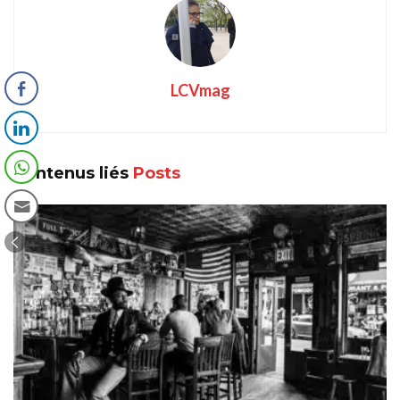
LCVmag
Contenus liés
Posts