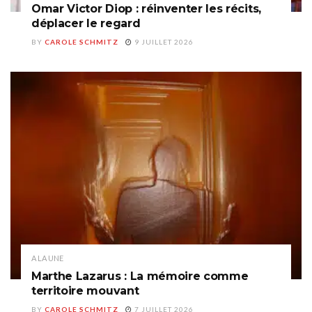
Omar Victor Diop : réinventer les récits,
déplacer le regard
BY
CAROLE SCHMITZ
9 JUILLET 2026
A LA UNE
Marthe Lazarus : La mémoire comme
territoire mouvant
BY
CAROLE SCHMITZ
7 JUILLET 2026