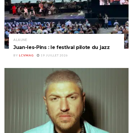
A LA UNE
Juan-les-Pins : le festival pilote du jazz
BY
LCVMAG
19 JUILLET 2026