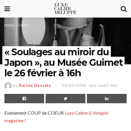
Home
Calme
« Soulages au miroir du
Japon », au Musée Guimet
le 26 février à 16h
by
Karine Dessale
16/05/2026
min read2 min
Evénement COUP de COEUR
Luxe Calme & Volupté
magazine
!