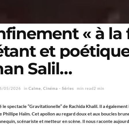
nfinement « à la 
étant et poétique
an Salil…
6/05/2026
in
Calme
,
Cinéma - Séries
min read2 min
 le spectacle “Gravitationelle” de Rachida Khalil. Il a également
e Phillipe Haïm. Cet apollon au regard doux et aux boucles brun
annequin, scénariste et metteur en scène. Il nous raconte aujour