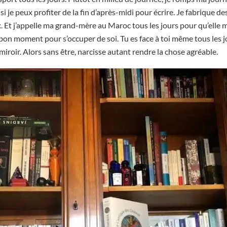
si je peux profiter de la fin d’après-midi pour écrire. Je fabrique de
 Et j’appelle ma grand-mère au Maroc tous les jours pour qu’elle me
 bon moment pour s’occuper de soi. Tu es face à toi même tous les j
miroir. Alors sans être, narcisse autant rendre la chose agréable.