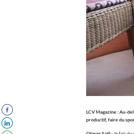
LCV Magazine : Au-delà
productif, faire du spo
Otman Salil :
Je fais du