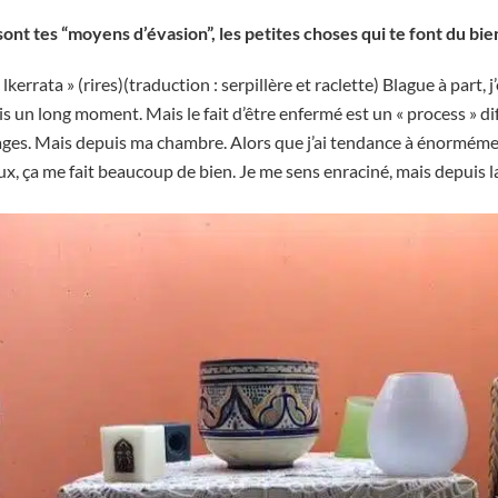
nt tes “moyens d’évasion”, les petites choses qui te font du bie
 lkerrata » (rires)(traduction : serpillère et raclette) Blague à part,
is un long moment. Mais le fait d’être enfermé est un « process » d
ges. Mais depuis ma chambre. Alors que j’ai tendance à énormémen
, ça me fait beaucoup de bien. Je me sens enraciné, mais depuis la