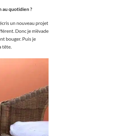
n au quotidien ?
 j’écris un nouveau projet
ifférent. Donc je m’évade
t bouger. Puis je
 tête.