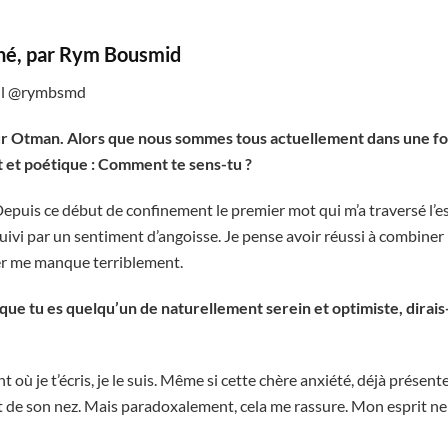
iné, par Rym Bousmid
lil @rymbsmd
r Otman. Alors que nous sommes tous actuellement dans une f
ant et poétique : Comment te sens-tu ?
epuis ce début de confinement le premier mot qui m’a traversé l’espr
 suivi par un sentiment d’angoisse. Je pense avoir réussi à combine
mer me manque terriblement.
que tu es quelqu’un de naturellement serein et optimiste, dirais-
où je t’écris, je le suis. Même si cette chère anxiété, déjà présent
t de son nez. Mais paradoxalement, cela me rassure. Mon esprit ne n