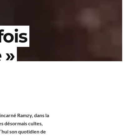
fois
 »
 incarné Ramzy, dans la
es désormais cultes,
d’hui son quotidien de