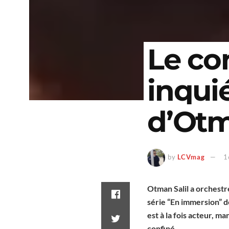
Le co
inqui
d’Otm
by
LCVmag
1
Otman Salil a orchestré
série “En immersion” d
est à la fois acteur, m
confiné.