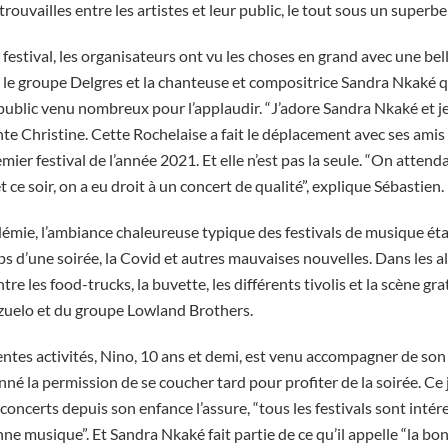
etrouvailles entre les artistes et leur public, le tout sous un superb
festival, les organisateurs ont vu les choses en grand avec une bell
 le groupe Delgres et la chanteuse et compositrice Sandra Nkaké qui
ublic venu nombreux pour l’applaudir. “J’adore Sandra Nkaké et j
onte Christine. Cette Rochelaise a fait le déplacement avec ses amis p
emier festival de l’année 2021. Et elle n’est pas la seule. “On atten
et ce soir, on a eu droit à un concert de qualité”, explique Sébastien.
mie, l’ambiance chaleureuse typique des festivals de musique étai
ps d’une soirée, la Covid et autres mauvaises nouvelles. Dans les all
e les food-trucks, la buvette, les différents tivolis et la scène gra
ezuelo et du groupe Lowland Brothers.
entes activités, Nino, 10 ans et demi, est venu accompagner de son 
é la permission de se coucher tard pour profiter de la soirée. Ce
 concerts depuis son enfance l’assure, “tous les festivals sont intére
ne musique”. Et Sandra Nkaké fait partie de ce qu’il appelle “la b