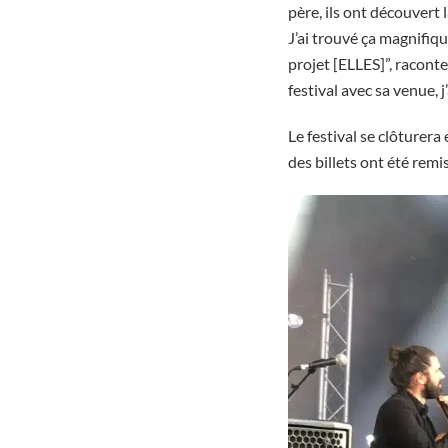
père, ils ont découvert
J’ai trouvé ça magnifique
projet [ELLES]”, racont
festival avec sa venue, j
Le festival se clôturer
des billets ont été remi