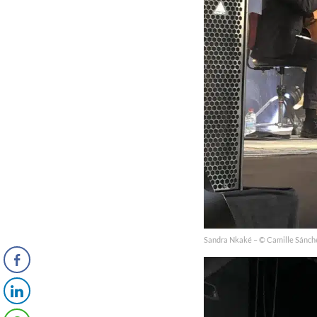
Sandra Nkaké – © Camille Sánch