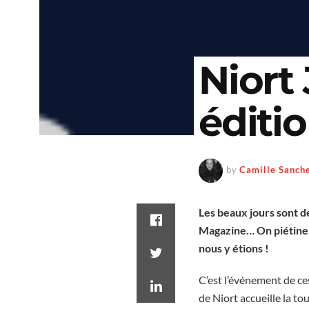
Niort 
éditi
by
Camille Sanch
Les beaux jours sont d
Magazine… On piétine d
nous y étions !
C’est l’événement de ces
de Niort accueille la t