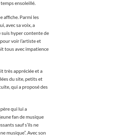
e temps ensoleillé.
e affiche. Parmi les
, avec sa voix, a
e suis hyper contente de
our voir l’artiste et
dait tous avec impatience
t très appréciée et a
ées du site, petits et
tuite, qui a proposé des
père qui lui a
 jeune fan de musique
ssants sauf s’ils ne
onne musique”. Avec son