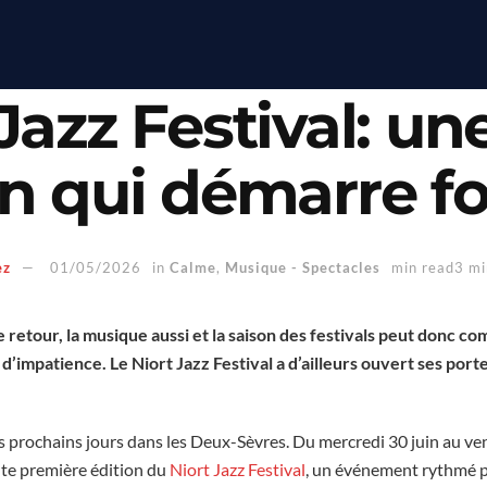
Jazz Festival: un
on qui démarre fo
ez
01/05/2026
in
Calme
,
Musique - Spectacles
min read3 mi
e retour, la musique aussi et la saison des festivals peut donc 
’impatience. Le Niort Jazz Festival a d’ailleurs ouvert ses porte
 prochains jours dans les Deux-Sèvres. Du mercredi 30 juin au vendre
oute première édition du
Niort Jazz Festival
, un événement rythmé p