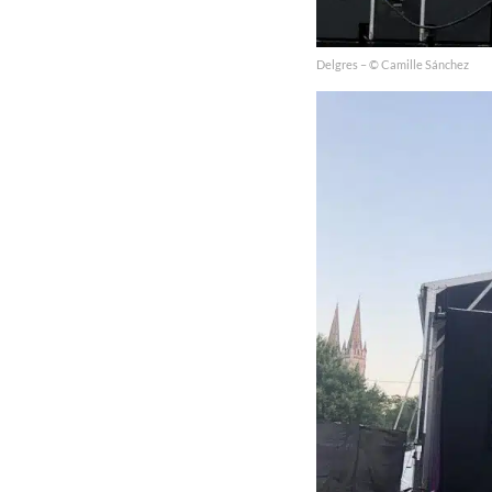
Delgres – © Camille Sánchez