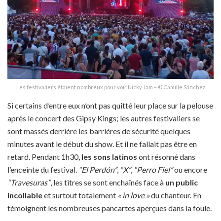
Les festivaliers étaient nombreux pour voir Nicky Jam – © Camille Sánchez
Si certains d’entre eux n’ont pas quitté leur place sur la pelouse
après le concert des Gipsy Kings; les autres festivaliers se
sont massés derrière les barrières de sécurité quelques
minutes avant le début du show. Et il ne fallait pas être en
retard. Pendant 1h30,
les sons latinos
ont résonné dans
l’enceinte du festival.
“El Perdón”
,
“X”
,
“Perro Fiel”
ou encore
“Travesuras”
, les titres se sont enchaînés face à
un public
incollable
et surtout totalement
« in love »
du chanteur. En
témoignent les nombreuses pancartes aperçues dans la foule.