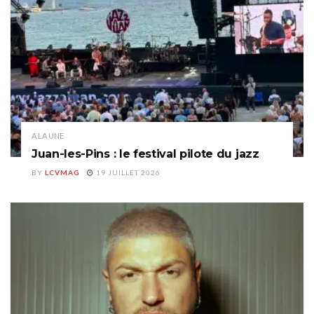
A LA UNE
Juan-les-Pins : le festival pilote du jazz
BY
LCVMAG
19 JUILLET 2026