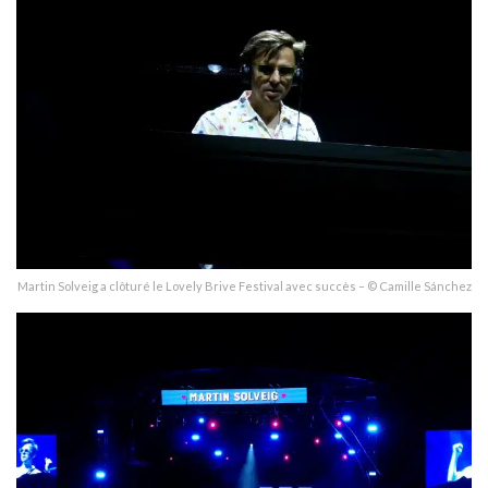
Martin Solveig a clôturé le Lovely Brive Festival avec succès – © Camille Sánchez