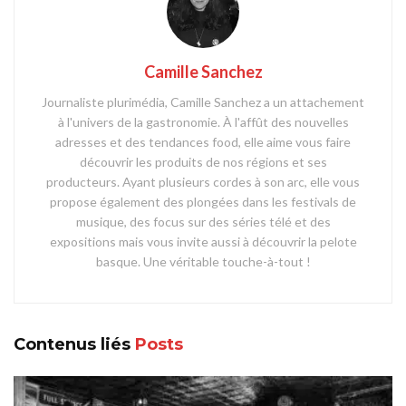
Camille Sanchez
Journaliste plurimédia, Camille Sanchez a un attachement
à l'univers de la gastronomie. À l'affût des nouvelles
adresses et des tendances food, elle aime vous faire
découvrir les produits de nos régions et ses
producteurs. Ayant plusieurs cordes à son arc, elle vous
propose également des plongées dans les festivals de
musique, des focus sur des séries télé et des
expositions mais vous invite aussi à découvrir la pelote
basque. Une véritable touche-à-tout !
Contenus liés
Posts