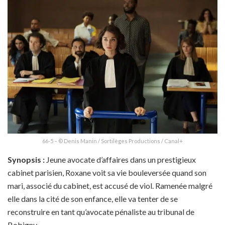
66-5 – © Denis Manin / Sortilèges Productions / Canal+
Synopsis :
Jeune avocate d’affaires dans un prestigieux
cabinet parisien, Roxane voit sa vie bouleversée quand son
mari, associé du cabinet, est accusé de viol. Ramenée malgré
elle dans la cité de son enfance, elle va tenter de se
reconstruire en tant qu’avocate pénaliste au tribunal de
Bobigny.