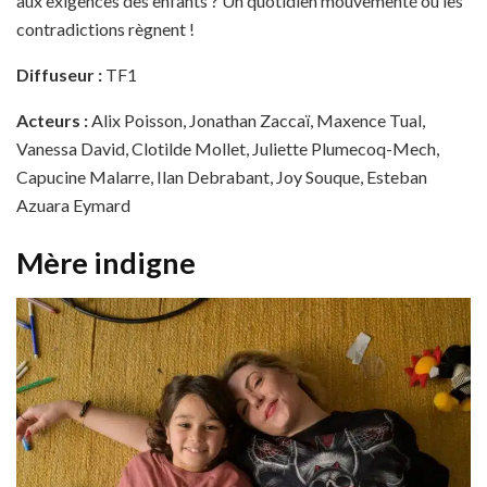
aux exigences des enfants ? Un quotidien mouvementé où les
contradictions règnent !
Diffuseur :
TF1
Acteurs :
Alix Poisson, Jonathan Zaccaï, Maxence Tual,
Vanessa David, Clotilde Mollet, Juliette Plumecoq-Mech,
Capucine Malarre, Ilan Debrabant, Joy Souque, Esteban
Azuara Eymard
Mère indigne