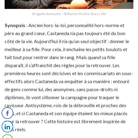
Brigade Anonyme – © Bonne Pioche Story / M6
Synopsis :
Ancien hors-la-loi, personnalité hors-norme et
père au grand cœur, Castaneda n’a pas toujours été du bon
côté de la vie. Aujourd’hui il n’a qu’un seul objectif : donner le
meilleur à sa fille. Pour cela, il enchaîne les petits boulots et
fait tout pour rentrer dans le rang. Mais quand sa fille
disparaît, il s’affranchit des règles pour la retrouver. Les
premières heures sont décisives et les commissariats en sous-
effectifs alors Castaneda va enquêter à sa manière : entouré
de gens comme lui, des anonymes, sans passe-droits ni
diplômes, ils vont sillonner la campagne pour traquer le
ravisseur. Antisystème, rois de la débrouille et proches des
gens, et si Castaneda et son équipe étaient les mieux placés
pour la retrouver ? Cette histoire est librement inspirée de
faits réels.