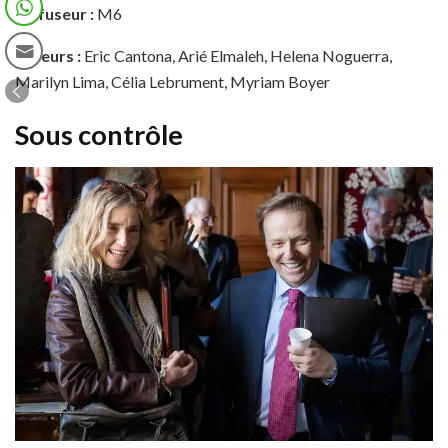
Diffuseur :
M6
Acteurs :
Eric Cantona, Arié Elmaleh, Helena Noguerra,
Marilyn Lima, Célia Lebrument, Myriam Boyer
Sous contrôle